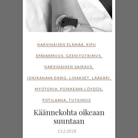
HARVINAISEN ELÄMÄÄ
,
KIPU
EPÄVARMUUS
,
GEENITUTKIMUS
,
HARVINAINEN SAIRAUS
,
IONIKANAVA ENMG
,
LIHAKSET
,
LÄÄKÄRI
,
MYOTONIA
,
POIKKEAVA LÖYDÖS
,
POTILAANA
,
TUTKIMUS
Käännekohta oikeaan
suuntaan
13.2.2018