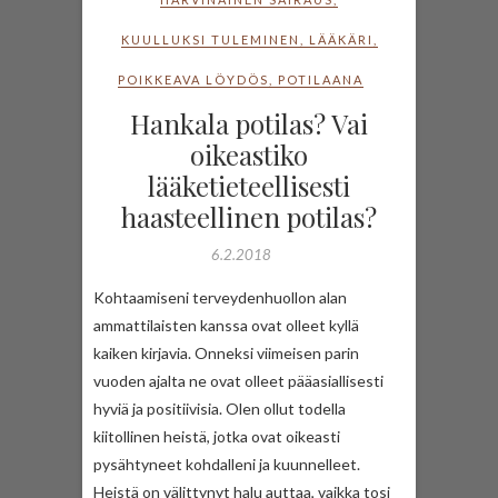
KUULLUKSI TULEMINEN
,
LÄÄKÄRI
,
POIKKEAVA LÖYDÖS
,
POTILAANA
Hankala potilas? Vai
oikeastiko
lääketieteellisesti
haasteellinen potilas?
6.2.2018
Kohtaamiseni terveydenhuollon alan
ammattilaisten kanssa ovat olleet kyllä
kaiken kirjavia. Onneksi viimeisen parin
vuoden ajalta ne ovat olleet pääasiallisesti
hyviä ja positiivisia. Olen ollut todella
kiitollinen heistä, jotka ovat oikeasti
pysähtyneet kohdalleni ja kuunnelleet.
Heistä on välittynyt halu auttaa, vaikka tosi