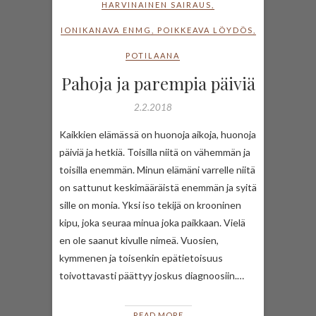
HARVINAINEN SAIRAUS
,
IONIKANAVA ENMG
,
POIKKEAVA LÖYDÖS
,
POTILAANA
Pahoja ja parempia päiviä
2.2.2018
Kaikkien elämässä on huonoja aikoja, huonoja
päiviä ja hetkiä. Toisilla niitä on vähemmän ja
toisilla enemmän. Minun elämäni varrelle niitä
on sattunut keskimääräistä enemmän ja syitä
sille on monia. Yksi iso tekijä on krooninen
kipu, joka seuraa minua joka paikkaan. Vielä
en ole saanut kivulle nimeä. Vuosien,
kymmenen ja toisenkin epätietoisuus
toivottavasti päättyy joskus diagnoosiin.…
READ MORE