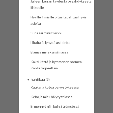
Jälleen kerran täydestä pysähdyksestä
liikkeelle
Hyville ihmisille pitää tapahtua hyviä
asioita
Suru sai minut kiinni
Hitaita ja lyhyitä askeleita
Elämää myrskynsilmässä
Kaksi kättä ja kymmenen sormea.
Kaikki tarpeellisia.
▼
huhtikuu (3)
Kaukana kotoa päivystyksessä
Keho ja mieli hälytystilassa
Ei mennyt niin kuin Strömsössä