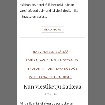
asiahan on, ettei tällä hetkellä kukaan
varsinaisesti esimerkiksi vielä tiedä, mikä
minussa on vialla.…
READ MORE
HARVINAISEN ELÄMÄÄ
IONIKANAVA ENMG
,
LUOTTAMUS
,
MYOTONIA
,
POIKKEAVA LÖYDÖS
,
POTILAANA
,
TUTKIMUKSET
Kun viestiketju katkeaa
4.2.2018
Aina silloin tällöin kuulee puhuttavan