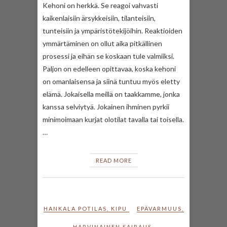
Kehoni on herkkä. Se reagoi vahvasti
kaikenlaisiin ärsykkeisiin, tilanteisiin,
tunteisiin ja ympäristötekijöihin. Reaktioiden
ymmärtäminen on ollut aika pitkällinen
prosessi ja eihän se koskaan tule valmiiksi.
Paljon on edelleen opittavaa, koska kehoni
on omanlaisensa ja siinä tuntuu myös eletty
elämä. Jokaisella meillä on taakkamme, jonka
kanssa selviytyä. Jokainen ihminen pyrkii
minimoimaan kurjat olotilat tavalla tai toisella.
…
READ MORE
HANKALA POTILAS
,
KIPU
EPÄVARMUUS
,
HARVINAINEN SAIRAUS
,