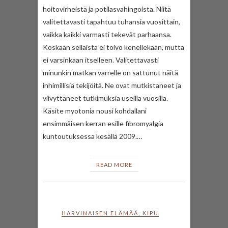
hoitovirheistä ja potilasvahingoista. Niitä
valitettavasti tapahtuu tuhansia vuosittain,
vaikka kaikki varmasti tekevät parhaansa.
Koskaan sellaista ei toivo kenellekään, mutta
ei varsinkaan itselleen. Valitettavasti
minunkin matkan varrelle on sattunut näitä
inhimillisiä tekijöitä. Ne ovat mutkistaneet ja
viivyttäneet tutkimuksia useilla vuosilla.
Käsite myotonia nousi kohdallani
ensimmäisen kerran esille fibromyalgia
kuntoutuksessa kesällä 2009.…
READ MORE
HARVINAISEN ELÄMÄÄ
,
KIPU