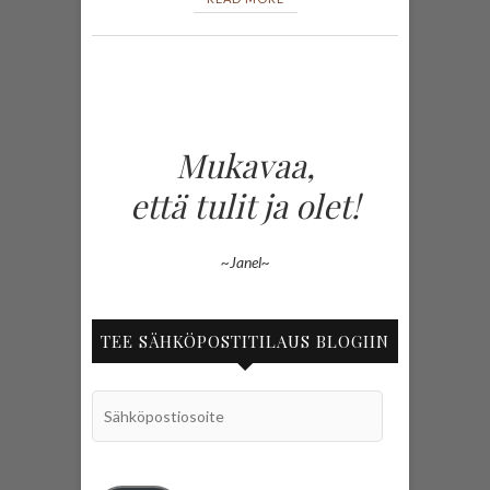
Mukavaa,
että tulit ja olet!
~Janel~
TEE SÄHKÖPOSTITILAUS BLOGIIN
Sähköpostiosoite