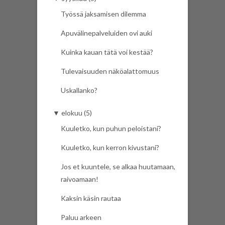
Työssä jaksamisen dilemma
Apuvälinepalveluiden ovi auki
Kuinka kauan tätä voi kestää?
Tulevaisuuden näköalattomuus
Uskallanko?
▼
elokuu (5)
Kuuletko, kun puhun peloistani?
Kuuletko, kun kerron kivustani?
Jos et kuuntele, se alkaa huutamaan,
raivoamaan!
Kaksin käsin rautaa
Paluu arkeen