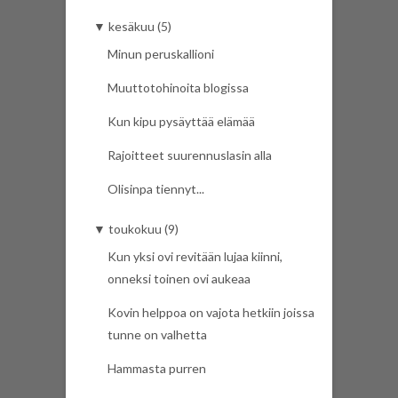
▼
kesäkuu (5)
Minun peruskallioni
Muuttotohinoita blogissa
Kun kipu pysäyttää elämää
Rajoitteet suurennuslasin alla
Olisinpa tiennyt...
▼
toukokuu (9)
Kun yksi ovi revitään lujaa kiinni,
onneksi toinen ovi aukeaa
Kovin helppoa on vajota hetkiin joissa
tunne on valhetta
Hammasta purren