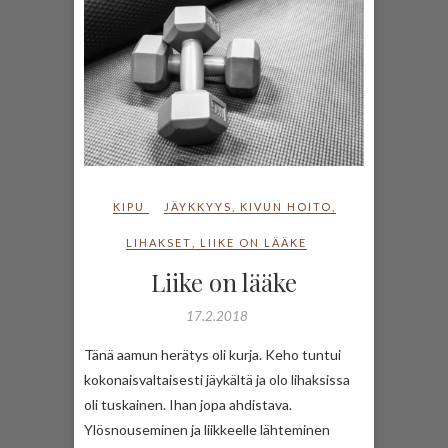
KIPU
JÄYKKYYS
,
KIVUN HOITO
,
LIHAKSET
,
LIIKE ON LÄÄKE
Liike on lääke
17.2.2018
Tänä aamun herätys oli kurja. Keho tuntui
kokonaisvaltaisesti jäykältä ja olo lihaksissa
oli tuskainen. Ihan jopa ahdistava.
Ylösnouseminen ja liikkeelle lähteminen