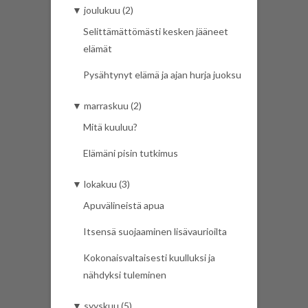
▼
joulukuu (2)
Selittämättömästi kesken jääneet
elämät
Pysähtynyt elämä ja ajan hurja juoksu
▼
marraskuu (2)
Mitä kuuluu?
Elämäni pisin tutkimus
▼
lokakuu (3)
Apuvälineistä apua
Itsensä suojaaminen lisävaurioilta
Kokonaisvaltaisesti kuulluksi ja
nähdyksi tuleminen
▼
syyskuu (5)