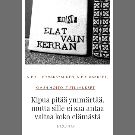
KIPU
HYVÄKSYMINEN
,
KIPULÄÄKKEET
,
KIVUN HOITO
,
TUTKIMUKSET
Kipua pitää ymmärtää,
mutta sille ei saa antaa
valtaa koko elämästä
10.2.2018