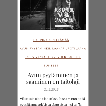
HARVINAISEN ELÄMÄÄ
AVUN PYYTÄMINEN
,
LÄÄKÄRI
,
POTILAANA
,
SELVIYTYJÄ
,
TERVEYDENHUOLTO
,
TUNTEET
Avun pyytäminen ja
saaminen on taitolaji
21.2.2018
Viikottain olen tilanteissa, joissa minun pitää
pyytää apua arkisissa tilanteissa muilta. Tai