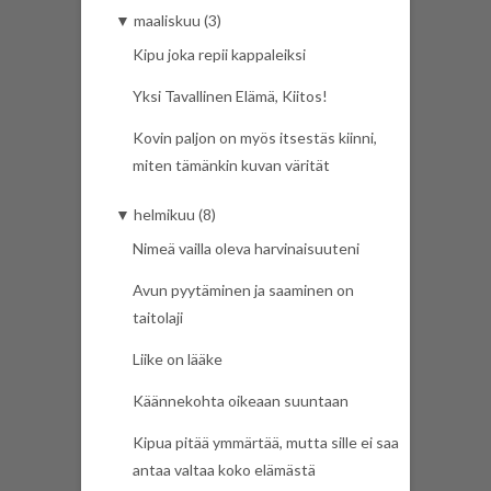
▼
maaliskuu (3)
Kipu joka repii kappaleiksi
Yksi Tavallinen Elämä, Kiitos!
Kovin paljon on myös itsestäs kiinni,
miten tämänkin kuvan värität
▼
helmikuu (8)
Nimeä vailla oleva harvinaisuuteni
Avun pyytäminen ja saaminen on
taitolaji
Liike on lääke
Käännekohta oikeaan suuntaan
Kipua pitää ymmärtää, mutta sille ei saa
antaa valtaa koko elämästä