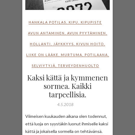
HANKALA POTILAS
,
KIPU
,
KIPUPISTE
AVUN ANTAMINEN
,
AVUN PYYTÄMINEN
,
HOLLANTI
,
JÄYKKYYS
,
KIVUN HOITO
,
LIIKE ON LÄÄKE
,
MURTUMA
,
POTILAANA
,
SELVIYTYJÄ
,
TERVEYDENHUOLTO
Kaksi kättä ja kymmenen
sormea. Kaikki
tarpeellisia.
4.5.2018
Viimeisen kuukauden aikana olen todennut,
että luoja on syystäkin luonut ihmiselle kaksi
kättä ja jokaisella sormella on tehtävänsä.