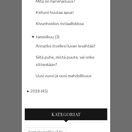
Mitä on harvinaisuus?
Kehoni huutaa apua!
Kivunhoidon ristiaallokkoa
▼
tammikuu (3)
Annatko itsellesi luvan levähtää?
Siitä puhe, mistä puute, vai onko
sittenkään?
Uusi vuosi ja uusi mahdollisuus
►
2018 (45)
KATEGORIAT
hankala potilas
(16)