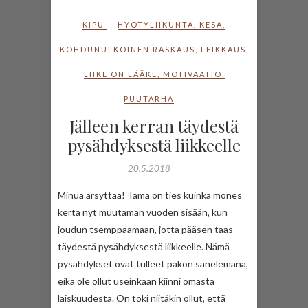
KIPU
HYÖTYLIIKUNTA
,
KESÄ
,
KOHDUNULKOINEN RASKAUS
,
LEIKKAUS
,
LIIKE ON LÄÄKE
,
MOTIVAATIO
,
PUUTARHA
Jälleen kerran täydestä
pysähdyksestä liikkeelle
20.5.2018
Minua ärsyttää! Tämä on ties kuinka mones
kerta nyt muutaman vuoden sisään, kun
joudun tsemppaamaan, jotta pääsen taas
täydestä pysähdyksestä liikkeelle. Nämä
pysähdykset ovat tulleet pakon sanelemana,
eikä ole ollut useinkaan kiinni omasta
laiskuudesta. On toki niitäkin ollut, että