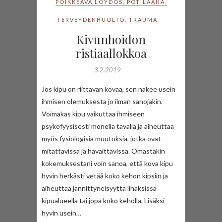
POIKKEAVA LÖYDÖS
,
POTILAANA
,
TERVEYDENHUOLTO
,
TRAUMA
Kivunhoidon
ristiaallokkoa
3.2.2019
Jos kipu on riittävän kovaa, sen näkee usein
ihmisen olemuksesta jo ilman sanojakin.
Voimakas kipu vaikuttaa ihmiseen
psykofyysisesti monella tavalla ja aiheuttaa
myös fysiologisia muutoksia, jotka ovat
mitattavissa ja havaittavissa. Omastakin
kokemuksestani voin sanoa, että kova kipu
hyvin herkästi vetää koko kehon kipsiin ja
aiheuttaa jännittyneisyyttä lihaksissa
kipualueella tai jopa koko keholla. Lisäksi
hyvin usein…