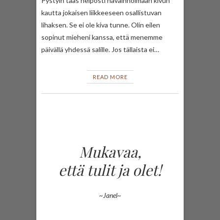
Pystyin taas helposti havainnoimaan kivun
kautta jokaisen liikkeeseen osallistuvan
lihaksen. Se ei ole kiva tunne. Olin eilen
sopinut mieheni kanssa, että menemme
päivällä yhdessä salille. Jos tällaista ei…
READ MORE
Mukavaa,
että tulit ja olet!
~Janel~