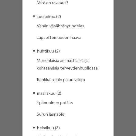
Mitä on rakkaus?
▼
toukokuu (2)
Vähän väsähtänyt potilas
Lapsettomuuden haava
▼
huhtikuu (2)
Monenlaisia ammattilaisia ja
kohtaamisia terveydenhuollossa
Rankka töihin paluu viikko
▼
maaliskuu (2)
Epäonninen potilas
Surun läsnäolo
▼
helmikuu (3)