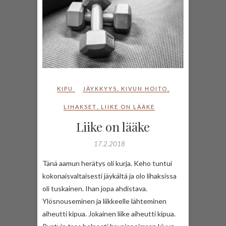
KIPU
JÄYKKYYS
,
KIVUN HOITO
,
LIHAKSET
,
LIIKE ON LÄÄKE
Liike on lääke
17.2.2018
Tänä aamun herätys oli kurja. Keho tuntui
kokonaisvaltaisesti jäykältä ja olo lihaksissa
oli tuskainen. Ihan jopa ahdistava.
Ylösnouseminen ja liikkeelle lähteminen
aiheutti kipua. Jokainen liike aiheutti kipua.