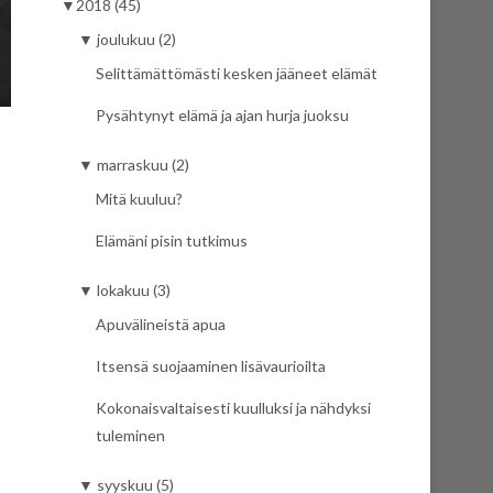
▼
2018 (45)
▼
joulukuu (2)
Selittämättömästi kesken jääneet elämät
Pysähtynyt elämä ja ajan hurja juoksu
▼
marraskuu (2)
Mitä kuuluu?
Elämäni pisin tutkimus
▼
lokakuu (3)
Apuvälineistä apua
Itsensä suojaaminen lisävaurioilta
Kokonaisvaltaisesti kuulluksi ja nähdyksi
tuleminen
▼
syyskuu (5)