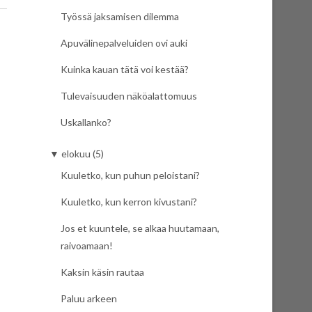
Työssä jaksamisen dilemma
Apuvälinepalveluiden ovi auki
Kuinka kauan tätä voi kestää?
Tulevaisuuden näköalattomuus
Uskallanko?
▼
elokuu (5)
Kuuletko, kun puhun peloistani?
Kuuletko, kun kerron kivustani?
Jos et kuuntele, se alkaa huutamaan,
raivoamaan!
Kaksin käsin rautaa
Paluu arkeen