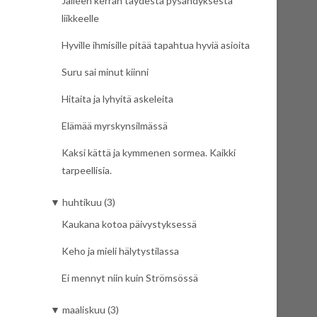
Jälleen kerran täydestä pysähdyksestä
liikkeelle
Hyville ihmisille pitää tapahtua hyviä asioita
Suru sai minut kiinni
Hitaita ja lyhyitä askeleita
Elämää myrskynsilmässä
Kaksi kättä ja kymmenen sormea. Kaikki
tarpeellisia.
▼
huhtikuu (3)
Kaukana kotoa päivystyksessä
Keho ja mieli hälytystilassa
Ei mennyt niin kuin Strömsössä
▼
maaliskuu (3)