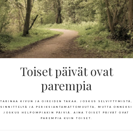
Toiset päivät ovat
parempia
TARINAA KIVUN JA OIREIDEN TAKAA. JOSKUS SELVIYTYMISTÄ,
SINNITTELYÄ JA PERIKSIANTAMATTOMUUTTA, MUTTA ONNEKSI
JOSKUS HELPOMPIAKIN PÄIVIÄ. AINA TOISET PÄIVÄT OVAT
PAREMPIA KUIN TOISET.