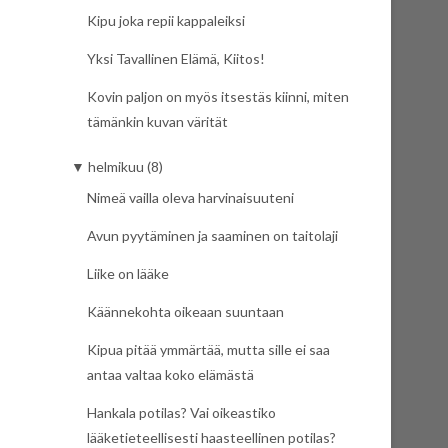
Kipu joka repii kappaleiksi
Yksi Tavallinen Elämä, Kiitos!
Kovin paljon on myös itsestäs kiinni, miten
tämänkin kuvan värität
▼
helmikuu (8)
Nimeä vailla oleva harvinaisuuteni
Avun pyytäminen ja saaminen on taitolaji
Liike on lääke
Käännekohta oikeaan suuntaan
Kipua pitää ymmärtää, mutta sille ei saa
antaa valtaa koko elämästä
Hankala potilas? Vai oikeastiko
lääketieteellisesti haasteellinen potilas?