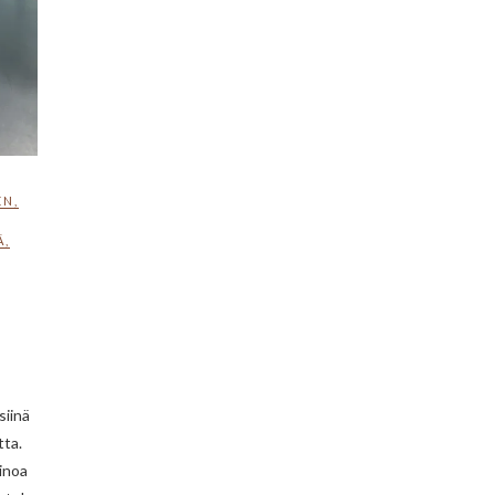
EN
,
Ä
,
siinä
tta.
inoa