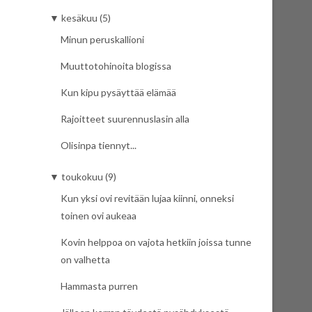
▼
kesäkuu (5)
Minun peruskallioni
Muuttotohinoita blogissa
Kun kipu pysäyttää elämää
Rajoitteet suurennuslasin alla
Olisinpa tiennyt...
▼
toukokuu (9)
Kun yksi ovi revitään lujaa kiinni, onneksi
toinen ovi aukeaa
Kovin helppoa on vajota hetkiin joissa tunne
on valhetta
Hammasta purren