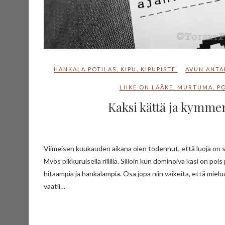
HANKALA POTILAS
,
KIPU
,
KIPUPISTE
AVUN ANTA
LIIKE ON LÄÄKE
,
MURTUMA
,
P
Kaksi kättä ja kymmen
Viimeisen kuukauden aikana olen todennut, että luoja on syystäkin luonut ihmiselle kaksi kättä ja jokaisella sormella on tehtävänsä.
Myös pikkuruisella rillillä. Silloin kun dominoiva käsi on po
hitaampia ja hankalampia. Osa jopa niin vaikeita, että mie
vaatii…