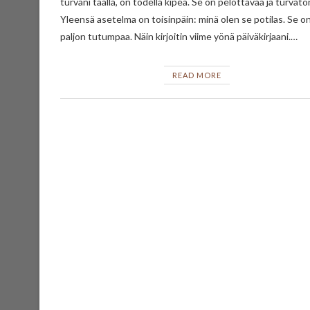
turvani täällä, on todella kipeä. Se on pelottavaa ja turvato
Yleensä asetelma on toisinpäin: minä olen se potilas. Se o
paljon tutumpaa. Näin kirjoitin viime yönä päiväkirjaani.…
READ MORE