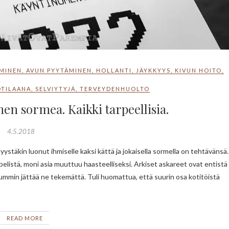
MINEN
,
AVUN PYYTÄMINEN
,
HOLLANTI
,
JÄYKKYYS
,
KIVUN HOITO
,
OTILAANA
,
SELVIYTYJÄ
,
TERVEYDENHUOLTO
en sormea. Kaikki tarpeellisia.
4.5.2018
is pelistä, moni asia muuttuu haasteelliseksi. Arkiset askareet ovat entistä
luummin jättää ne tekemättä. Tuli huomattua, että suurin osa kotitöistä
READ MORE