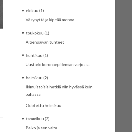
▼
elokuu (1)
Väsynyttä ja kipeää menoa
▼
toukokuu (1)
Äitienpäivän tunteet
▼
huhtikuu (1)
Uusi arki koronaepidemian varjossa
▼
helmikuu (2)
Ikimuistoisia hetkiä niin hyvässä kuin
pahassa
Odotettu helmikuu
▼
tammikuu (2)
Pelko ja sen valta