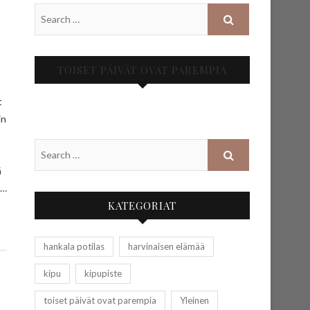
TOISET PÄIVÄT OVAT PAREMPIA
t
in
ä
n…
KATEGORIAT
hankala potilas
harvinaisen elämää
kipu
kipupiste
toiset päivät ovat parempia
Yleinen