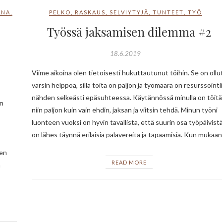
ANA
,
PELKO
,
RASKAUS
,
SELVIYTYJÄ
,
TUNTEET
,
TYÖ
Työssä jaksamisen dilemma #2
18.6.2019
Viime aikoina olen tietoisesti hukuttautunut töihin. Se on ollu
varsin helppoa, sillä töitä on paljon ja työmäärä on resurssointi
nähden selkeästi epäsuhteessa. Käytännössä minulla on töitä
en
niin paljon kuin vain ehdin, jaksan ja viitsin tehdä. Minun työni
luonteen vuoksi on hyvin tavallista, että suurin osa työpäivist
on lähes täynnä erilaisia palavereita ja tapaamisia. Kun mukaa
jen
READ MORE
n