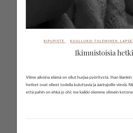
KIPUPISTE
KUULLUKSI TULEMINEN
,
LAPS
Ikimuistoisia hetk
Viime aikoina elämä on ollut hurjaa pyöritystä. Ihan liiankin hurjaa! Osa viime aikaisista hetkistä ovat olleet kauniita, mutta jotkin
hetket ovat olleet todella kuluttavia ja äärirajoille vieviä. 
että pahin on ehkä jo ohi; me kaikki olemme viimein kotona