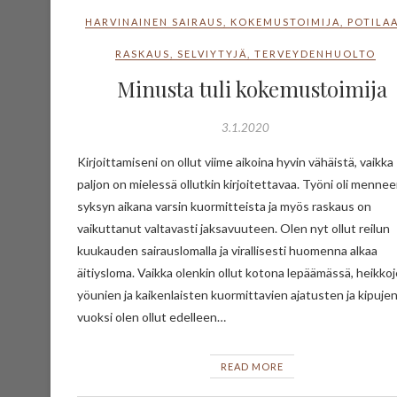
HARVINAINEN SAIRAUS
,
KOKEMUSTOIMIJA
,
POTILA
RASKAUS
,
SELVIYTYJÄ
,
TERVEYDENHUOLTO
Minusta tuli kokemustoimija
3.1.2020
Kirjoittamiseni on ollut viime aikoina hyvin vähäistä, vaikka
paljon on mielessä ollutkin kirjoitettavaa. Työni oli menne
syksyn aikana varsin kuormitteista ja myös raskaus on
vaikuttanut valtavasti jaksavuuteen. Olen nyt ollut reilun
kuukauden sairauslomalla ja virallisesti huomenna alkaa
äitiysloma. Vaikka olenkin ollut kotona lepäämässä, heikko
yöunien ja kaikenlaisten kuormittavien ajatusten ja kipuje
vuoksi olen ollut edelleen…
READ MORE