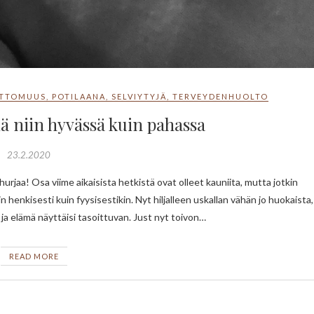
ETTOMUUS
,
POTILAANA
,
SELVIYTYJÄ
,
TERVEYDENHUOLTO
iä niin hyvässä kuin pahassa
23.2.2020
Niin henkisesti kuin fyysisestikin. Nyt hiljalleen uskallan vähän jo huokaista,
 ja elämä näyttäisi tasoittuvan. Just nyt toivon…
READ MORE