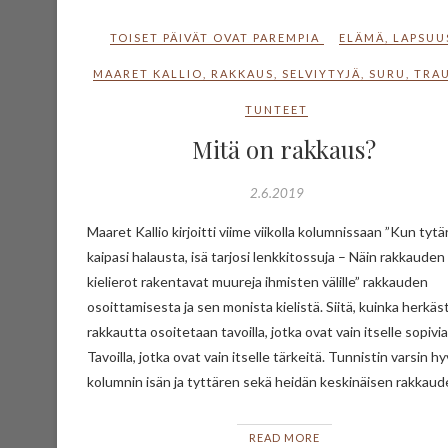
TOISET PÄIVÄT OVAT PAREMPIA
ELÄMÄ
,
LAPSUU
MAARET KALLIO
,
RAKKAUS
,
SELVIYTYJÄ
,
SURU
,
TRA
TUNTEET
Mitä on rakkaus?
2.6.2019
Maaret Kallio kirjoitti viime viikolla kolumnissaan ”Kun tytä
kaipasi halausta, isä tarjosi lenkkitossuja – Näin rakkauden
kielierot rakentavat muureja ihmisten välille” rakkauden
osoittamisesta ja sen monista kielistä. Siitä, kuinka herkäst
rakkautta osoitetaan tavoilla, jotka ovat vain itselle sopivia
Tavoilla, jotka ovat vain itselle tärkeitä. Tunnistin varsin hy
kolumnin isän ja tyttären sekä heidän keskinäisen rakkau
READ MORE