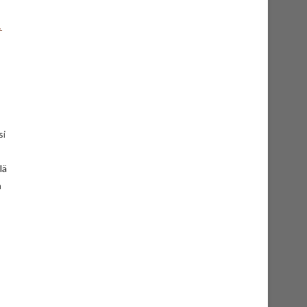
,
si
lä
a