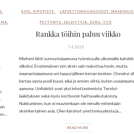
S
,
KIPU
,
KIPUPISTE
LAPSETTOMUUSHOIDOT
,
MASENNUS
UMA
,
PETTYMYS
,
SELVIYTYJÄ
,
SURU
,
TYÖ
Rankka töihin paluu viikko
7.4.2019
Mieheni lähti sunnuntaiaamuna työreissulle ulkomaille kahdek
viikoksi. Ensimmäisen yön yksin sain nukuttua hyvin, mutta
r
maanantaiaamuna uni loppui jälleen kerran kesken. Onneksi sil
kertaa vasta puoli kuusi, eikä jo ennen viittä, kuten useampan
aamuna. Unihäiriöt ovat yksi inhottavimmista Terolut-
i
lääkityksen sekä myös kortisonin haittavaikutuksista.
.
Nukkuminen, kun ei muutenkaan ole minulle mitenkään
vin
yksinkertainen asia. Olen kärsinyt unettomuudesta ja…
den…
READ MORE