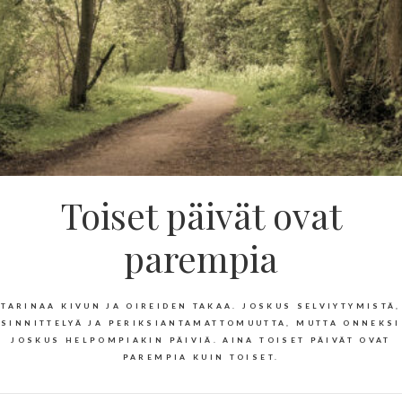
Toiset päivät ovat
parempia
TARINAA KIVUN JA OIREIDEN TAKAA. JOSKUS SELVIYTYMISTÄ,
SINNITTELYÄ JA PERIKSIANTAMATTOMUUTTA, MUTTA ONNEKSI
JOSKUS HELPOMPIAKIN PÄIVIÄ. AINA TOISET PÄIVÄT OVAT
PAREMPIA KUIN TOISET.