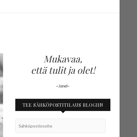
Mukavaa,
että tulit ja olet!
~Janel~
TEE SÄHKÖPOSTITILAUS BLOGIIN
Sähköpostiosoite