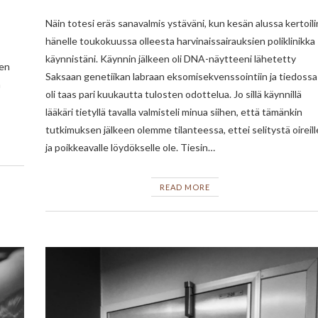
Näin totesi eräs sanavalmis ystäväni, kun kesän alussa kertoili
hänelle toukokuussa olleesta harvinaissairauksien poliklinikka
käynnistäni. Käynnin jälkeen oli DNA-näytteeni lähetetty
jen
Saksaan genetiikan labraan eksomisekvenssointiin ja tiedossa
n
oli taas pari kuukautta tulosten odottelua. Jo sillä käynnillä
lääkäri tietyllä tavalla valmisteli minua siihen, että tämänkin
tutkimuksen jälkeen olemme tilanteessa, ettei selitystä oireill
ja poikkeavalle löydökselle ole. Tiesin…
READ MORE