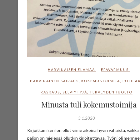
HARVINAISEN ELÄMÄÄ
EPÄVARMUUS
,
HARVINAINEN SAIRAUS
,
KOKEMUSTOIMIJA
,
POTILA
RASKAUS
,
SELVIYTYJÄ
,
TERVEYDENHUOLTO
Minusta tuli kokemustoimija
3.1.2020
Kirjoittamiseni on ollut viime aikoina hyvin vähäistä, vaikka
paljon on mielessä ollutkin kirjoitettavaa. Työni oli menne