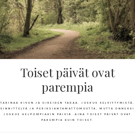
Toiset päivät ovat
parempia
TARINAA KIVUN JA OIREIDEN TAKAA. JOSKUS SELVIYTYMISTÄ,
SINNITTELYÄ JA PERIKSIANTAMATTOMUUTTA, MUTTA ONNEKSI
JOSKUS HELPOMPIAKIN PÄIVIÄ. AINA TOISET PÄIVÄT OVAT
PAREMPIA KUIN TOISET.