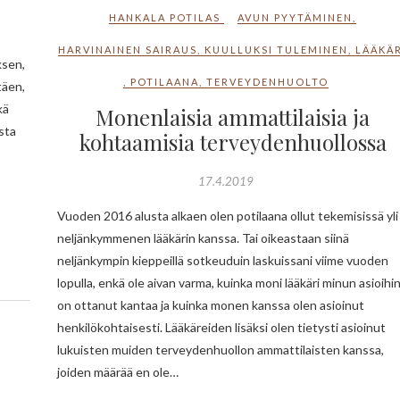
HANKALA POTILAS
AVUN PYYTÄMINEN
,
HARVINAINEN SAIRAUS
,
KUULLUKSI TULEMINEN
,
LÄÄKÄR
ksen,
,
POTILAANA
,
TERVEYDENHUOLTO
täen,
kä
Monenlaisia ammattilaisia ja
sta
kohtaamisia terveydenhuollossa
17.4.2019
Vuoden 2016 alusta alkaen olen potilaana ollut tekemisissä yli
neljänkymmenen lääkärin kanssa. Tai oikeastaan siinä
neljänkympin kieppeillä sotkeuduin laskuissani viime vuoden
lopulla, enkä ole aivan varma, kuinka moni lääkäri minun asioihin
on ottanut kantaa ja kuinka monen kanssa olen asioinut
henkilökohtaisesti. Lääkäreiden lisäksi olen tietysti asioinut
lukuisten muiden terveydenhuollon ammattilaisten kanssa,
joiden määrää en ole…