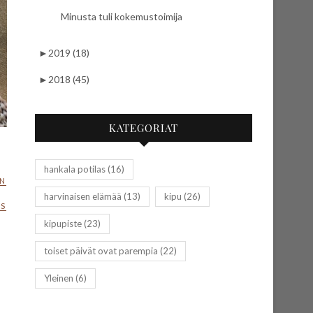
Minusta tuli kokemustoimija
►
2019 (18)
►
2018 (45)
KATEGORIAT
hankala potilas
(16)
EN
harvinaisen elämää
(13)
kipu
(26)
US
kipupiste
(23)
toiset päivät ovat parempia
(22)
Yleinen
(6)