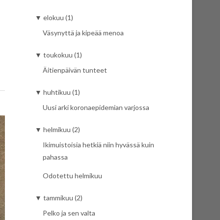
▼
elokuu (1)
Väsynyttä ja kipeää menoa
▼
toukokuu (1)
Äitienpäivän tunteet
▼
huhtikuu (1)
Uusi arki koronaepidemian varjossa
▼
helmikuu (2)
Ikimuistoisia hetkiä niin hyvässä kuin
pahassa
Odotettu helmikuu
▼
tammikuu (2)
Pelko ja sen valta