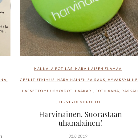
HANKALA POTILAS
,
HARVINAISEN ELÄMÄÄ
ANA
,
GEENITUTKIMUS
,
HARVINAINEN SAIRAUS
,
HYVÄKSYMIN
,
LAPSETTOMUUSHOIDOT
,
LÄÄKÄRI
,
POTILAANA
,
RASKA
,
TERVEYDENHUOLTO
Harvinainen. Suorastaan
uhanalainen!
en
31.8.2019