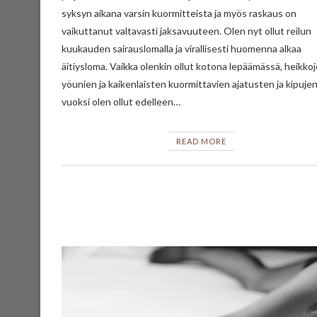
syksyn aikana varsin kuormitteista ja myös raskaus on
vaikuttanut valtavasti jaksavuuteen. Olen nyt ollut reilun
kuukauden sairauslomalla ja virallisesti huomenna alkaa
äitiysloma. Vaikka olenkin ollut kotona lepäämässä, heikko
yöunien ja kaikenlaisten kuormittavien ajatusten ja kipuje
vuoksi olen ollut edelleen…
READ MORE