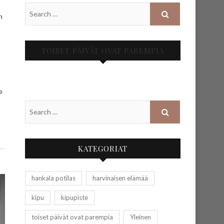
n
TOISET PÄIVÄT OVAT PAREMPIA
e
KATEGORIAT
hankala potilas
harvinaisen elämää
kipu
kipupiste
toiset päivät ovat parempia
Yleinen