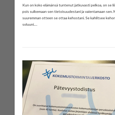
Kun on koko elämänsä tuntenut jatkuvasti pelkoa, on se liiankin tuttu tunne. Niin tuttu, että olen toisinaan sille lähes turta, pyrin
pois sulkemaan sen tietoisuudestani ja vaientamaan sen. M
suuremman otteen se ottaa kehostani. Se kahlitsee kehoni
soluuni.…