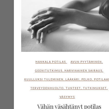
HANKALA POTILAS
AVUN PYYTÄMINEN
,
GEENITUTKIMUS
,
HARVINAINEN SAIRAUS
,
KUULLUKSI TULEMINEN
,
LÄÄKÄRI
,
PELKO
,
POTILAA
TERVEYDENHUOLTO
,
TUNTEET
,
TUTKIMUKSET
,
VÄSYMYS
Vähän väsähtänyt potilas