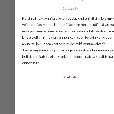
18.5.2019
Heitin viime käynnillä työterveyslääkärilleni vitsillä kysymy
voiko potilas mennä lakkoon? Jatkoin hetken päästä virnis
entä jos teen istumalakon ison sairaalan odotusaulaan, en
lähde sieltä minnekään ennen kuin saan jotakin konkreetti
apua, tai joku osaa kertoa minulle, mikä minua vaivaa?
Työterveyslääkärini ymmärtää jo sarkastista huumoriani ja
heittikin takaisin, että kuinkahan monta päivää saisit istua
ennen kuin…
READ MORE