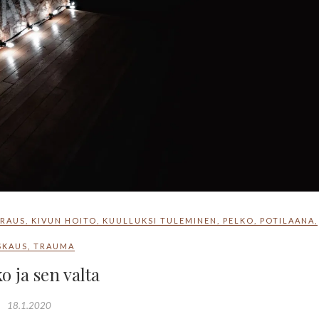
IRAUS
,
KIVUN HOITO
,
KUULLUKSI TULEMINEN
,
PELKO
,
POTILAANA
,
SKAUS
,
TRAUMA
o ja sen valta
18.1.2020