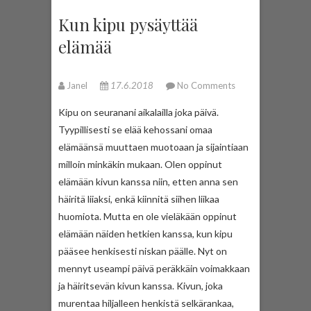
Kun kipu pysäyttää
elämää
Janel
17.6.2018
No Comments
Kipu on seuranani aikalailla joka päivä.
Tyypillisesti se elää kehossani omaa
elämäänsä muuttaen muotoaan ja sijaintiaan
milloin minkäkin mukaan. Olen oppinut
elämään kivun kanssa niin, etten anna sen
häiritä liiaksi, enkä kiinnitä siihen liikaa
huomiota. Mutta en ole vieläkään oppinut
elämään näiden hetkien kanssa, kun kipu
pääsee henkisesti niskan päälle. Nyt on
mennyt useampi päivä peräkkäin voimakkaan
ja häiritsevän kivun kanssa. Kivun, joka
murentaa hiljalleen henkistä selkärankaa,