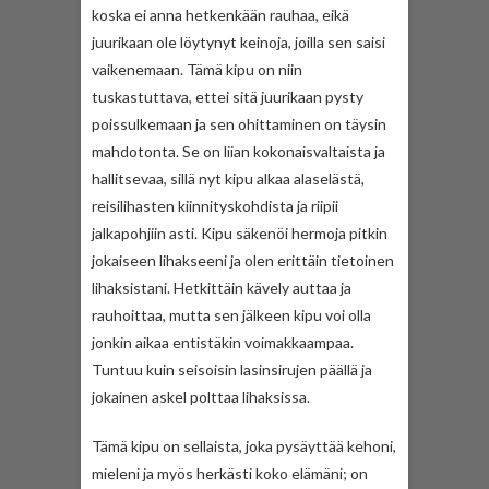
koska ei anna hetkenkään rauhaa, eikä
juurikaan ole löytynyt keinoja, joilla sen saisi
vaikenemaan. Tämä kipu on niin
tuskastuttava, ettei sitä juurikaan pysty
poissulkemaan ja sen ohittaminen on täysin
mahdotonta. Se on liian kokonaisvaltaista ja
hallitsevaa, sillä nyt kipu alkaa alaselästä,
reisilihasten kiinnityskohdista ja riipii
jalkapohjiin asti. Kipu säkenöi hermoja pitkin
jokaiseen lihakseeni ja olen erittäin tietoinen
lihaksistani. Hetkittäin kävely auttaa ja
rauhoittaa, mutta sen jälkeen kipu voi olla
jonkin aikaa entistäkin voimakkaampaa.
Tuntuu kuin seisoisin lasinsirujen päällä ja
jokainen askel polttaa lihaksissa.
Tämä kipu on sellaista, joka pysäyttää kehoni,
mieleni ja myös herkästi koko elämäni; on