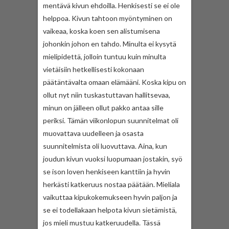
mentävä kivun ehdoilla. Henkisesti se ei ole
helppoa. Kivun tahtoon myöntyminen on
vaikeaa, koska koen sen alistumisena
johonkin johon en tahdo. Minulta ei kysytä
mielipidettä, jolloin tuntuu kuin minulta
vietäisiin hetkellisesti kokonaan
päätäntävalta omaan elämääni. Koska kipu on
ollut nyt niin tuskastuttavan hallitsevaa,
minun on jälleen ollut pakko antaa sille
periksi. Tämän viikonlopun suunnitelmat oli
muovattava uudelleen ja osasta
suunnitelmista oli luovuttava. Aina, kun
joudun kivun vuoksi luopumaan jostakin, syö
se ison loven henkiseen kanttiin ja hyvin
herkästi katkeruus nostaa päätään. Mieliala
vaikuttaa kipukokemukseen hyvin paljon ja
se ei todellakaan helpota kivun sietämistä,
jos mieli mustuu katkeruudella. Tässä