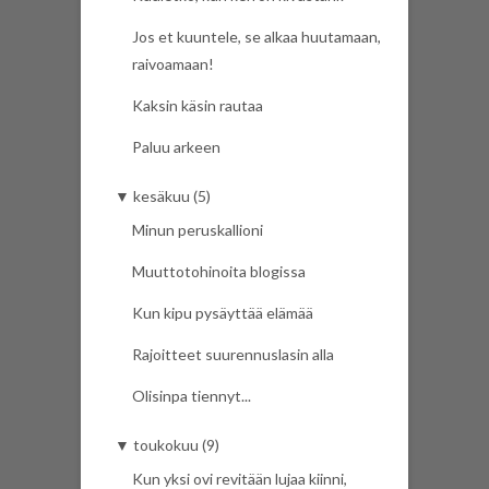
Jos et kuuntele, se alkaa huutamaan,
raivoamaan!
Kaksin käsin rautaa
Paluu arkeen
▼
kesäkuu (5)
Minun peruskallioni
Muuttotohinoita blogissa
Kun kipu pysäyttää elämää
Rajoitteet suurennuslasin alla
Olisinpa tiennyt...
▼
toukokuu (9)
Kun yksi ovi revitään lujaa kiinni,