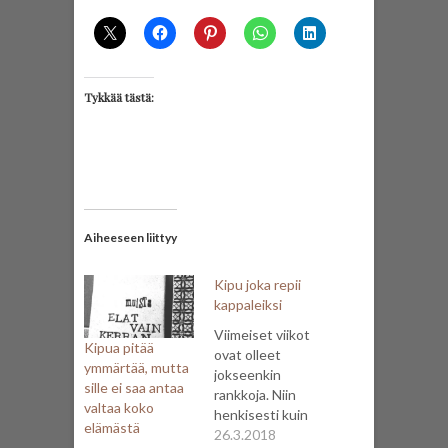
Tykkää tästä:
Aiheeseen liittyy
Kipu joka repii
kappaleiksi
Viimeiset viikot
Kipua pitää
ovat olleet
ymmärtää, mutta
jokseenkin
sille ei saa antaa
rankkoja. Niin
valtaa koko
henkisesti kuin
elämästä
fyysisestikin.
26.3.2018