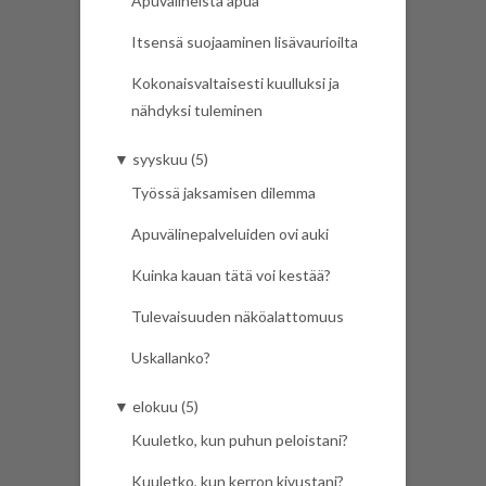
Apuvälineistä apua
Itsensä suojaaminen lisävaurioilta
Kokonaisvaltaisesti kuulluksi ja
nähdyksi tuleminen
▼
syyskuu (5)
Työssä jaksamisen dilemma
Apuvälinepalveluiden ovi auki
Kuinka kauan tätä voi kestää?
Tulevaisuuden näköalattomuus
Uskallanko?
▼
elokuu (5)
Kuuletko, kun puhun peloistani?
Kuuletko, kun kerron kivustani?