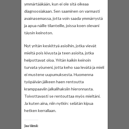
ymmärtääkään, kun ei ole sitä oikeaa
diagnoosiakaan. Sen saaminen on varmasti
avainasemassa, jotta voin saada ymmärrystä
ja apua näille tilanteille, joissa koen olevani
täysin keinoton.
Nyt yritän keskittyä asioihin, jotka vievät
mieltä pois kivusta ja teen asioita, jotka
helpottavat oloa. Yritän kaikin keinoin
turvata yöuneni, jotta keho saa levätä ja mieli
ei mustene uupumuksesta. Huomenna
työpäivän jälkeen haen rentoutta
kramppaaviin jalkalihaksiin hieronnasta.
Toivottavasti se rentouttaa myös mieltäni.
Ja kuten aina, niin nytkin: selätän kipua
hetken kerrallaan.
Jaa tämä: