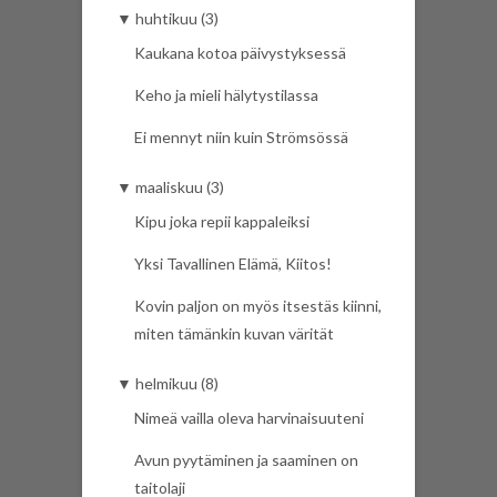
▼
huhtikuu (3)
Kaukana kotoa päivystyksessä
Keho ja mieli hälytystilassa
Ei mennyt niin kuin Strömsössä
▼
maaliskuu (3)
Kipu joka repii kappaleiksi
Yksi Tavallinen Elämä, Kiitos!
Kovin paljon on myös itsestäs kiinni,
miten tämänkin kuvan värität
▼
helmikuu (8)
Nimeä vailla oleva harvinaisuuteni
Avun pyytäminen ja saaminen on
taitolaji