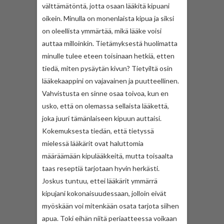
välttämätöntä, jotta osaan lääkitä kipuani
oikein. Minulla on monenlaista kipua ja siksi
on oleellista ymmärtää, mikä lääke voisi
auttaa milloinkin. Tietämyksestä huolimatta
minulle tulee eteen toisinaan hetkiä, etten
tiedä, miten pysäytän kivun? Tietyiltä osin
lääkekaappini on vajavainen ja puutteellinen.
Vahvistusta en sinne osaa toivoa, kun en
usko, että on olemassa sellaista lääkettä,
joka juuri tämänlaiseen kipuun auttaisi.
Kokemuksesta tiedän, että tietyssä
mielessä lääkärit ovat haluttomia
määräämään kipulääkkeitä, mutta toisaalta
taas reseptiä tarjotaan hyvin herkästi.
Joskus tuntuu, ettei lääkärit ymmärrä
kipujani kokonaisuudessaan, jolloin eivät
myöskään voi mitenkään osata tarjota siihen
apua. Toki eihän niitä periaatteessa voikaan