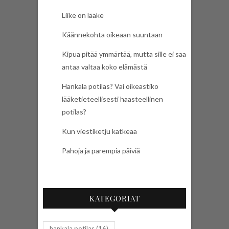
Liike on lääke
Käännekohta oikeaan suuntaan
Kipua pitää ymmärtää, mutta sille ei saa
antaa valtaa koko elämästä
Hankala potilas? Vai oikeastiko
lääketieteellisesti haasteellinen
potilas?
Kun viestiketju katkeaa
Pahoja ja parempia päiviä
KATEGORIAT
hankala potilas
(16)