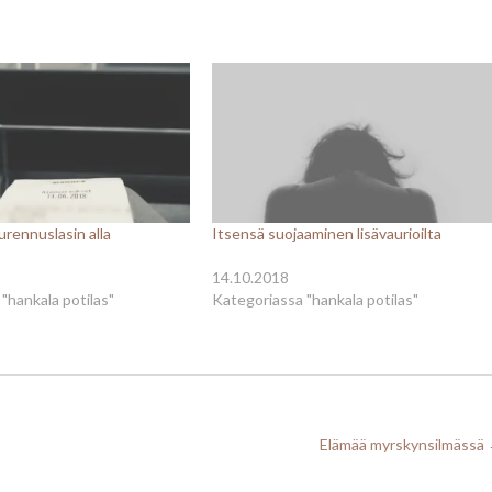
urennuslasin alla
Itsensä suojaaminen lisävaurioilta
14.10.2018
"hankala potilas"
Kategoriassa "hankala potilas"
Elämää myrskynsilmässä