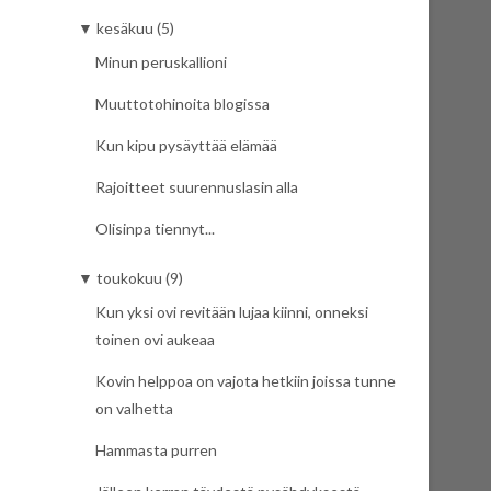
▼
kesäkuu (5)
Minun peruskallioni
Muuttotohinoita blogissa
Kun kipu pysäyttää elämää
Rajoitteet suurennuslasin alla
Olisinpa tiennyt...
▼
toukokuu (9)
Kun yksi ovi revitään lujaa kiinni, onneksi
toinen ovi aukeaa
Kovin helppoa on vajota hetkiin joissa tunne
on valhetta
Hammasta purren