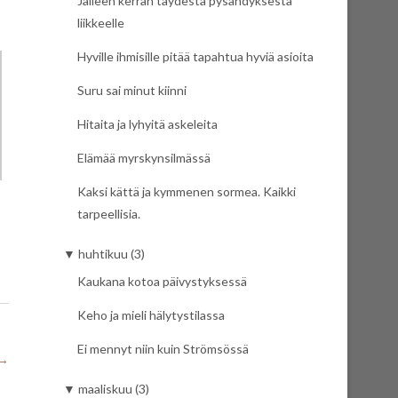
Jälleen kerran täydestä pysähdyksestä
liikkeelle
Hyville ihmisille pitää tapahtua hyviä asioita
Suru sai minut kiinni
Hitaita ja lyhyitä askeleita
Elämää myrskynsilmässä
Kaksi kättä ja kymmenen sormea. Kaikki
tarpeellisia.
▼
huhtikuu (3)
Kaukana kotoa päivystyksessä
Keho ja mieli hälytystilassa
Ei mennyt niin kuin Strömsössä
→
▼
maaliskuu (3)