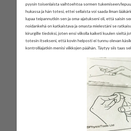
pyysin toisenlaista vaihtoehtoa sormen tukemiseen/lepuut
hukassa ja hän totesi, ettei sellaista voi saada ilman lääkä
lupaa teipannutkin sen ja oma-ajatukseni oli, että saisin s
noidankehä on katkaistava ja omasta mielestäni se ratkaisu e
kirurgille tiedoksi, joten ensi viikolla kaiketi kuulen sieltä
totesin itsekseni, että kovin helposti ei tunnu olevan kä
kontrolliajatkin menisi viikkojen päähän. Täytyy siis taas sel