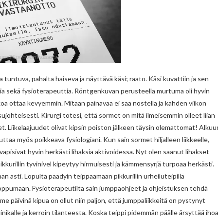
ta tuntuva, pahalta haiseva ja näyttävä käsi; raato. Käsi kuvattiin ja sen
rgia sekä fysioterapeuttia. Röntgenkuvan perusteella murtuma oli hyvin
kkoa ottaa kevyemmin. Mitään painavaa ei saa nostella ja kahden viikon
ujohteisesti. Kirurgi totesi, että sormet on mitä ilmeisemmin olleet liian
et. Liikelaajuudet olivat kipsin poiston jälkeen täysin olemattomat! Alkuu
uttaa myös poikkeava fysiologiani. Kun sain sormet hiljalleen liikkeelle,
vapisivat hyvin herkästi lihaksia aktivoidessa. Nyt olen saanut lihakset
kkurillin tyvinivel kipeytyy hirmuisesti ja kämmensyrjä turpoaa herkästi.
äähän asti. Lopulta päädyin teippaamaan pikkurillin urheiluteipillä
 loppumaan. Fysioterapeutilta sain jumppaohjeet ja ohjeistuksen tehdä
iime päivinä kipua on ollut niin paljon, että jumppaliikkeitä on pystynyt
inikalle ja kerroin tilanteesta. Koska teippi pidemmän päälle ärsyttää ihoa