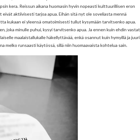
 kipsin kera. Reissun aikana huomasin hyvin nopeasti kulttuurillisen eron
eivät aktiivisesti tarjoa apua. Eihän sitä nyt ole soveliasta mennä
tta kukaan ei yleensä omatoimisesti tullut kysymään tarvitsenko apua.
 joka minulle puhui, kysyi tarvitsenko apua. Ja ennen kuin ehdin vastat
laiselle maalaistallukalle häkellyttävää, enkä osannut kuin hymyillä ja juuri
kana melko runsaasti käytössä, sillä niin huomaavaista kohtelua sain.