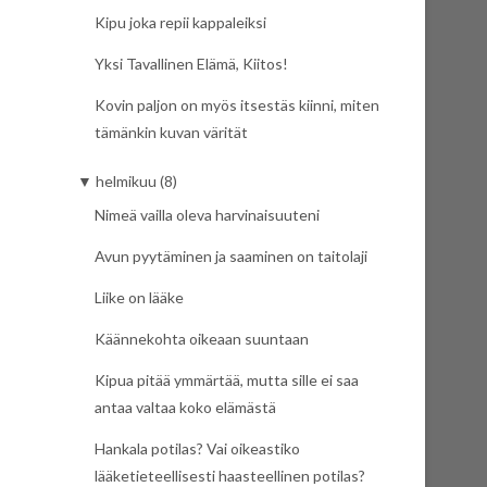
Kipu joka repii kappaleiksi
Yksi Tavallinen Elämä, Kiitos!
Kovin paljon on myös itsestäs kiinni, miten
tämänkin kuvan värität
▼
helmikuu (8)
Nimeä vailla oleva harvinaisuuteni
Avun pyytäminen ja saaminen on taitolaji
Liike on lääke
Käännekohta oikeaan suuntaan
Kipua pitää ymmärtää, mutta sille ei saa
antaa valtaa koko elämästä
Hankala potilas? Vai oikeastiko
lääketieteellisesti haasteellinen potilas?