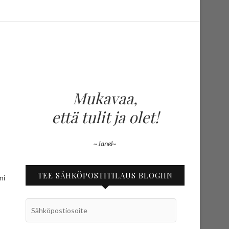
Mukavaa,
että tulit ja olet!
~Janel~
TEE SÄHKÖPOSTITILAUS BLOGIIN
ni
Sähköpostiosoite