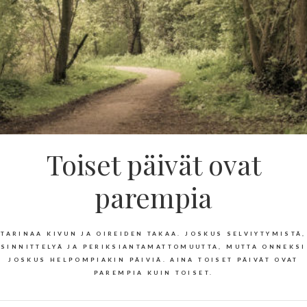
Toiset päivät ovat
parempia
TARINAA KIVUN JA OIREIDEN TAKAA. JOSKUS SELVIYTYMISTÄ,
SINNITTELYÄ JA PERIKSIANTAMATTOMUUTTA, MUTTA ONNEKSI
JOSKUS HELPOMPIAKIN PÄIVIÄ. AINA TOISET PÄIVÄT OVAT
PAREMPIA KUIN TOISET.