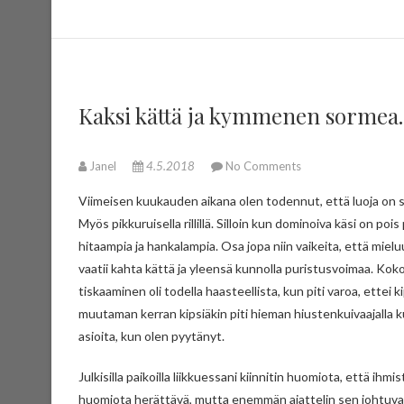
Kaksi kättä ja kymmenen sormea. K
Janel
4.5.2018
No Comments
Viimeisen kuukauden aikana olen todennut, että luoja on syystäkin luonut ihmiselle kaksi kättä ja jokaisella sormella on tehtävänsä.
Myös pikkuruisella rillillä. Silloin kun dominoiva käsi on po
hitaampia ja hankalampia. Osa jopa niin vaikeita, että mie
vaatii kahta kättä ja yleensä kunnolla puristusvoimaa. Koko 
tiskaaminen oli todella haasteellista, kun piti varoa, ettei 
muutaman kerran kipsiäkin piti hieman hiustenkuivaajalla k
asioita, kun olen pyytänyt.
Julkisilla paikoilla liikkuessani kiinnitin huomiota, että ihm
huomiota herättävä, mutta enemmän ajattelin sen johtuvan