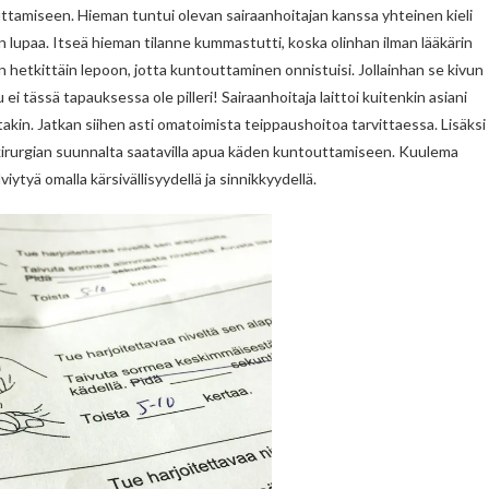
tamiseen. Hieman tuntui olevan sairaanhoitajan kanssa yhteinen kieli
rin lupaa. Itseä hieman tilanne kummastutti, koska olinhan ilman lääkärin
en hetkittäin lepoon, jotta kuntouttaminen onnistuisi. Jollainhan se kivun
i tässä tapauksessa ole pilleri! Sairaanhoitaja laittoi kuitenkin asiani
 jotakin. Jatkan siihen asti omatoimista teippaushoitoa tarvittaessa. Lisäksi
sikirurgian suunnalta saatavilla apua käden kuntouttamiseen. Kuulema
viytyä omalla kärsivällisyydellä ja sinnikkyydellä.