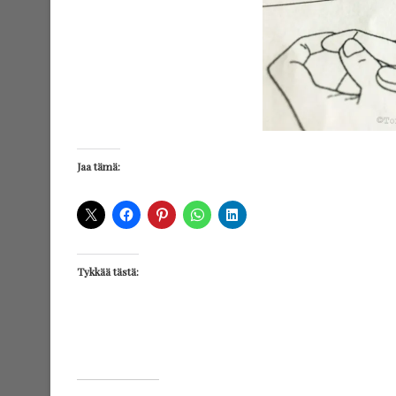
Jaa tämä:
Tykkää tästä: