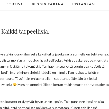
ETUSIVU
BLOGIN TAKANA
INSTAGRAM
aikki tarpeellisia.
is pelistä, moni asia muuttuu haasteelliseksi. Arkiset askareet ovat entistä
luummin jättää ne tekemättä. Tuli huomattua, että suurin osa kotitöistä
kodin imuroiminen yhdellä kädellä on minulle liian raskasta ja käsin
kipsi kastu. Täysinhän en laakereilleni suostunut jäämään ja siksipä
uivatella
Mies on onneksi jälleen kerran mukisematta tehnyt puolesta
isten katseet etsiytyivät hyvin usein kipsiin. Toki punainen kipsi on aika
 siitä, että normaalista poikkeava huomataan. Kuten edellisessä