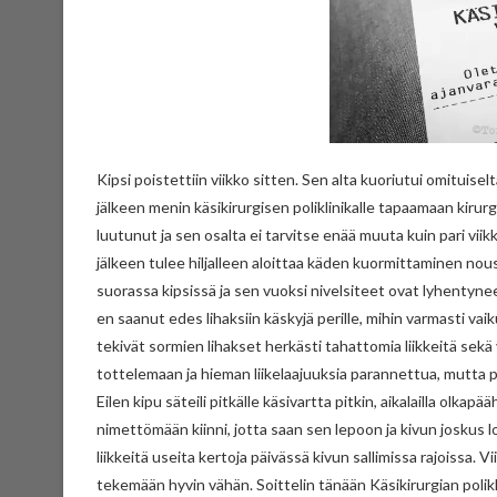
Kipsi poistettiin viikko sitten. Sen alta kuoriutui omituisel
jälkeen menin käsikirurgisen poliklinikalle tapaamaan kiru
luutunut ja sen osalta ei tarvitse enää muuta kuin pari vii
jälkeen tulee hiljalleen aloittaa käden kuormittaminen nous
suorassa kipsissä ja sen vuoksi nivelsiteet ovat lyhentyne
en saanut edes lihaksiin käskyjä perille, mihin varmasti vaik
tekivät sormien lihakset herkästi tahattomia liikkeitä sekä 
tottelemaan ja hieman liikelaajuuksia parannettua, mutta pi
Eilen kipu säteili pitkälle käsivartta pitkin, aikalailla olkap
nimettömään kiinni, jotta saan sen lepoon ja kivun joskus
liikkeitä useita kertoja päivässä kivun sallimissa rajoissa. V
tekemään hyvin vähän. Soittelin tänään Käsikirurgian polikl