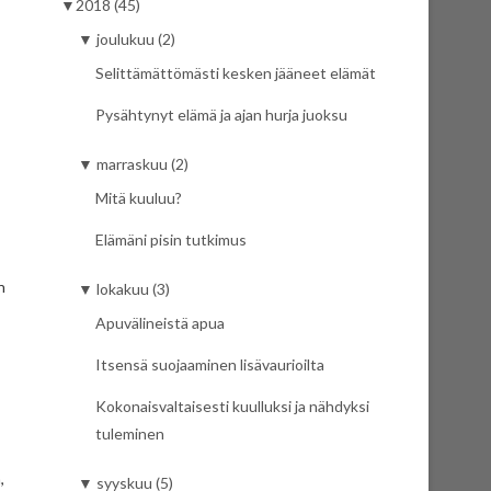
▼
2018 (45)
▼
joulukuu (2)
Selittämättömästi kesken jääneet elämät
Pysähtynyt elämä ja ajan hurja juoksu
▼
marraskuu (2)
Mitä kuuluu?
Elämäni pisin tutkimus
n
▼
lokakuu (3)
Apuvälineistä apua
Itsensä suojaaminen lisävaurioilta
Kokonaisvaltaisesti kuulluksi ja nähdyksi
tuleminen
,
▼
syyskuu (5)