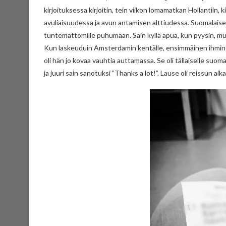
kirjoituksessa kirjoitin, tein viikon lomamatkan Hollantiin,
avuliaisuudessa ja avun antamisen alttiudessa. Suomalaiset 
tuntemattomille puhumaan. Sain kyllä apua, kun pyysin, mu
Kun laskeuduin Amsterdamin kentälle, ensimmäinen ihminen,
oli hän jo kovaa vauhtia auttamassa. Se oli tällaiselle suoma
ja juuri sain sanotuksi ”Thanks a lot!”. Lause oli reissun ai