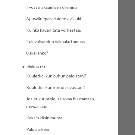
Työssä jaksamisen dilemma
Apuvälinepalveluiden ovi auki
Kuinka kauan tätä voi kestää?
Tulevaisuuden näköalattomuus
Uskallanko?
▼
elokuu (5)
Kuuletko, kun puhun peloistani?
Kuuletko, kun kerron kivustani?
Jos et kuuntele, se alkaa huutamaan,
raivoamaan!
Kaksin käsin rautaa
Paluu arkeen