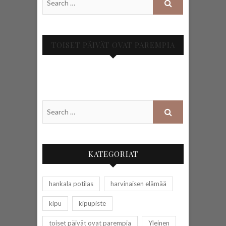
TOISET PÄIVÄT OVAT PAREMPIA
KATEGORIAT
hankala potilas
harvinaisen elämää
kipu
kipupiste
toiset päivät ovat parempia
Yleinen