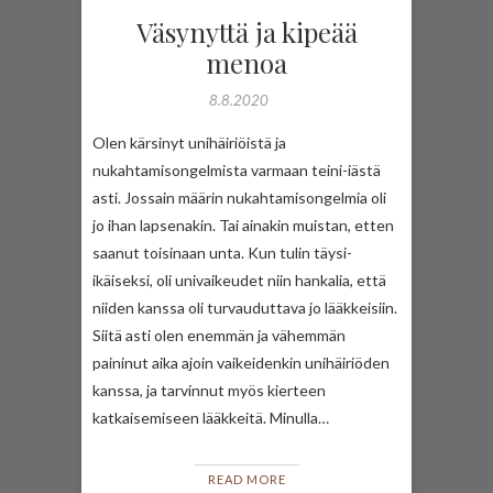
Väsynyttä ja kipeää
menoa
8.8.2020
Olen kärsinyt unihäiriöistä ja
nukahtamisongelmista varmaan teini-iästä
asti. Jossain määrin nukahtamisongelmia oli
jo ihan lapsenakin. Tai ainakin muistan, etten
saanut toisinaan unta. Kun tulin täysi-
ikäiseksi, oli univaikeudet niin hankalia, että
niiden kanssa oli turvauduttava jo lääkkeisiin.
Siitä asti olen enemmän ja vähemmän
paininut aika ajoin vaikeidenkin unihäiriöden
kanssa, ja tarvinnut myös kierteen
katkaisemiseen lääkkeitä. Minulla…
READ MORE