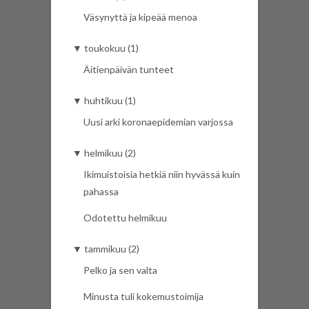
Väsynyttä ja kipeää menoa
▼
toukokuu (1)
Äitienpäivän tunteet
▼
huhtikuu (1)
Uusi arki koronaepidemian varjossa
▼
helmikuu (2)
Ikimuistoisia hetkiä niin hyvässä kuin
pahassa
Odotettu helmikuu
▼
tammikuu (2)
Pelko ja sen valta
Minusta tuli kokemustoimija