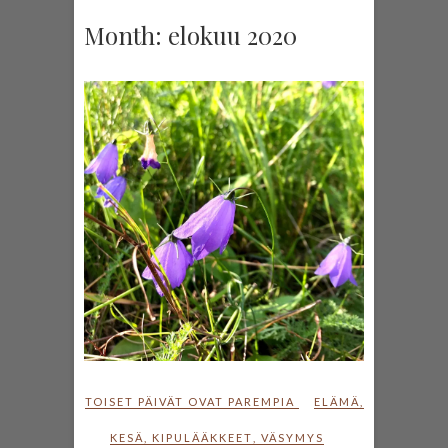
Month:
elokuu 2020
TOISET PÄIVÄT OVAT PAREMPIA
ELÄMÄ
,
KESÄ
,
KIPULÄÄKKEET
,
VÄSYMYS