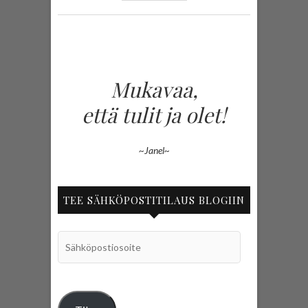
Mukavaa,
että tulit ja olet!
~Janel~
TEE SÄHKÖPOSTITILAUS BLOGIIN
Sähköpostiosoite