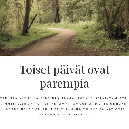
Toiset päivät ovat
parempia
TARINAA KIVUN JA OIREIDEN TAKAA. JOSKUS SELVIYTYMISTÄ,
SINNITTELYÄ JA PERIKSIANTAMATTOMUUTTA, MUTTA ONNEKSI
JOSKUS HELPOMPIAKIN PÄIVIÄ. AINA TOISET PÄIVÄT OVAT
PAREMPIA KUIN TOISET.