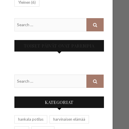
Yleinen
(6)
TOISET PÄIVÄT OVAT PAREMPIA
KATEGORIAT
hankala potilas
harvinaisen elämää