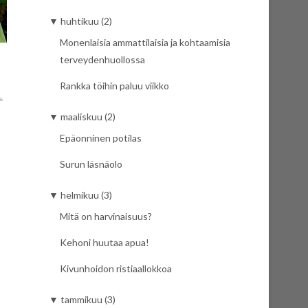
▼
huhtikuu (2)
Monenlaisia ammattilaisia ja kohtaamisia
terveydenhuollossa
Rankka töihin paluu viikko
A
,
▼
maaliskuu (2)
Epäonninen potilas
Surun läsnäolo
▼
helmikuu (3)
Mitä on harvinaisuus?
Kehoni huutaa apua!
Kivunhoidon ristiaallokkoa
▼
tammikuu (3)