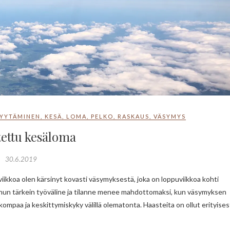
PYYTÄMINEN
,
KESÄ
,
LOMA
,
PELKO
,
RASKAUS
,
VÄSYMYS
ettu kesäloma
30.6.2019
inun tärkein työväline ja tilanne menee mahdottomaksi, kun väsymyksen
eikompaa ja keskittymiskyky välillä olematonta. Haasteita on ollut erityises