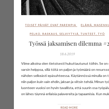
TOISET PÄIVÄT OVAT PAREMPIA
ELÄMÄ
,
MASENN
PELKO
,
RASKAUS
,
SELVIYTYJÄ
,
TUNTEET
,
TYÖ
Työssä jaksamisen dilemma #
18.6.2019
Viime aikoina olen tietoisesti hukuttautunut töihin. Se on 
varsin helppoa, sillä töitä on paljon ja työmäärä on resursso
nähden selkeästi epäsuhteessa. Käytännössä minulla on t
niin paljon kuin vain ehdin, jaksan ja viitsin tehdä. Minun ty
luonteen vuoksi on hyvin tavallista, että suurin osa työpäi
on lähes täynnä erilaisia palavereita ja tapaamisia. Kun m
READ MORE