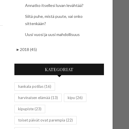
Annatko itsellesi luvan levähtää?
Siitä puhe, mistä puute, vai onko
sittenkään?
Uusi vuosi ja uusi mahdollisuus
►
2018 (45)
KATEGORIAT
hankala potilas
(16)
harvinaisen elämää
(13)
kipu
(26)
kipupiste
(23)
toiset päivät ovat parempia
(22)