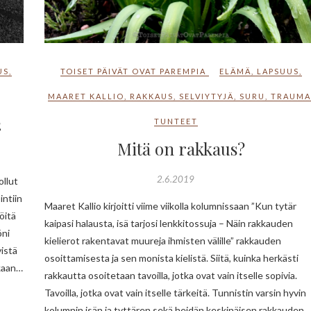
US
,
TOISET PÄIVÄT OVAT PAREMPIA
ELÄMÄ
,
LAPSUUS
,
MAARET KALLIO
,
RAKKAUS
,
SELVIYTYJÄ
,
SURU
,
TRAUM
2
TUNTEET
Mitä on rakkaus?
2.6.2019
ollut
intiin
Maaret Kallio kirjoitti viime viikolla kolumnissaan ”Kun tytär
öitä
kaipasi halausta, isä tarjosi lenkkitossuja – Näin rakkauden
öni
kielierot rakentavat muureja ihmisten välille” rakkauden
vistä
osoittamisesta ja sen monista kielistä. Siitä, kuinka herkästi
ukaan…
rakkautta osoitetaan tavoilla, jotka ovat vain itselle sopivia.
Tavoilla, jotka ovat vain itselle tärkeitä. Tunnistin varsin hyvin
kolumnin isän ja tyttären sekä heidän keskinäisen rakkauden…