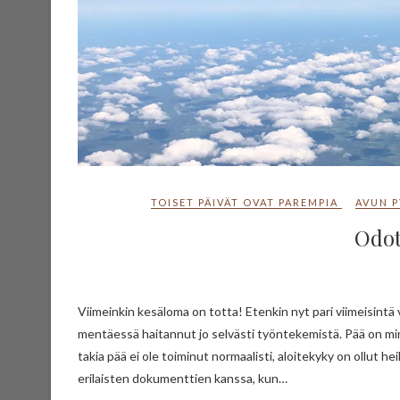
TOISET PÄIVÄT OVAT PAREMPIA
AVUN 
Odot
Viimeinkin kesäloma on totta! Etenkin nyt pari viimeisintä viikkoa olen kärsinyt kovasti väsymyksestä, joka on loppuviikkoa kohti
mentäessä haitannut jo selvästi työntekemistä. Pää on m
takia pää ei ole toiminut normaalisti, aloitekyky on ollut h
erilaisten dokumenttien kanssa, kun…