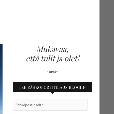
Mukavaa,
että tulit ja olet!
~Janel~
TEE SÄHKÖPOSTITILAUS BLOGIIN
Sähköpostiosoite