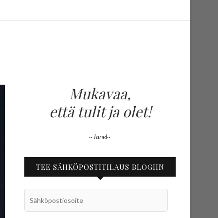
Mukavaa,
että tulit ja olet!
~Janel~
TEE SÄHKÖPOSTITILAUS BLOGIIN
Sähköpostiosoite