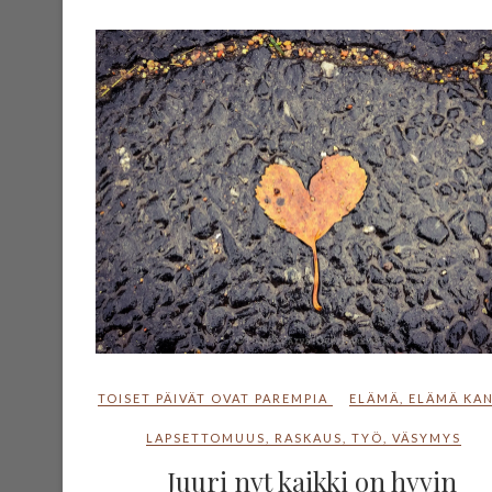
TOISET PÄIVÄT OVAT PAREMPIA
ELÄMÄ
,
ELÄMÄ KA
LAPSETTOMUUS
,
RASKAUS
,
TYÖ
,
VÄSYMYS
Juuri nyt kaikki on hyvin