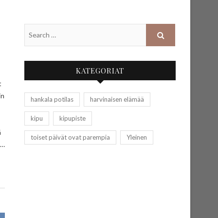
KATEGORIAT
t
in
hankala potilas
harvinaisen elämää
kipu
kipupiste
ä
toiset päivät ovat parempia
Yleinen
n…