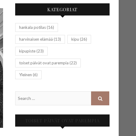
KATEGORIAT
hankala potilas
(16)
harvinaisen elämää
(13)
kipu
(26)
kipupiste
(23)
toiset päivät ovat parempia
(22)
Yleinen
(6)
TOISET PÄIVÄT OVAT PAREMPIA