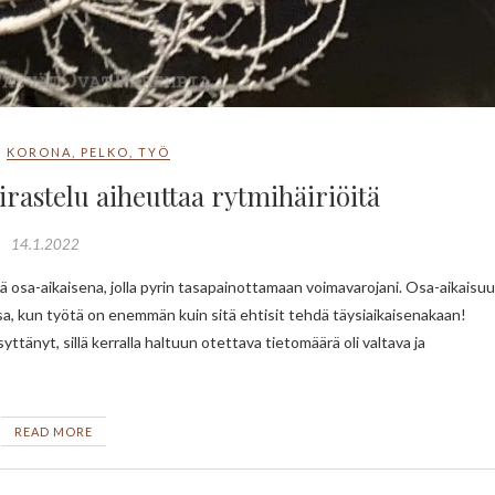
KORONA
,
PELKO
,
TYÖ
irastelu aiheuttaa rytmihäiriöitä
14.1.2022
sa, kun työtä on enemmän kuin sitä ehtisit tehdä täysiaikaisenakaan!
tänyt, sillä kerralla haltuun otettava tietomäärä oli valtava ja
READ MORE