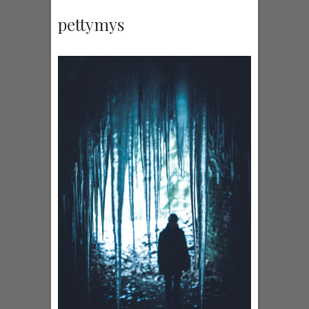
pettymys