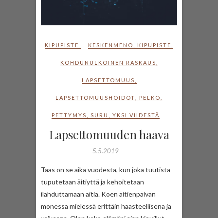
KIPUPISTE
KESKENMENO
,
KIPUPISTE
,
KOHDUNULKOINEN RASKAUS
,
LAPSETTOMUUS
,
LAPSETTOMUUSHOIDOT
,
PELKO
,
PETTYMYS
,
SURU
,
YKSI VIIDESTÄ
Lapsettomuuden haava
5.5.2019
Taas on se aika vuodesta, kun joka tuutista
tuputetaan äitiyttä ja kehoitetaan
ilahduttamaan äitiä. Koen äitienpäivän
monessa mielessä erittäin haasteellisena ja