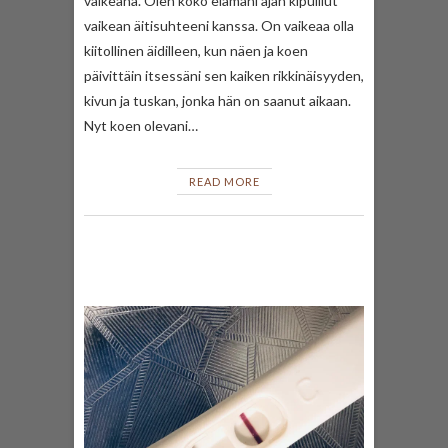
vaikeana. Olen koko elämäni ajan kipuillut
vaikean äitisuhteeni kanssa. On vaikeaa olla
kiitollinen äidilleen, kun näen ja koen
päivittäin itsessäni sen kaiken rikkinäisyyden,
kivun ja tuskan, jonka hän on saanut aikaan.
Nyt koen olevani…
READ MORE