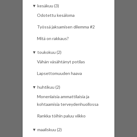
▼
kesäkuu (3)
Odotettu kesäloma
Työssä jaksamisen dilemma #2
Mitä on rakkaus?
▼
toukokuu (2)
Vähän väsähtänyt potilas
Lapsettomuuden haava
▼
huhtikuu (2)
Monenlaisia ammattilaisia ja
kohtaamisia terveydenhuollossa
Rankka töihin paluu viikko
▼
maaliskuu (2)