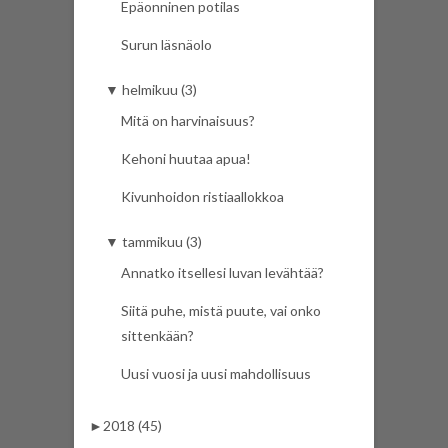
Epäonninen potilas
Surun läsnäolo
▼
helmikuu (3)
Mitä on harvinaisuus?
Kehoni huutaa apua!
Kivunhoidon ristiaallokkoa
▼
tammikuu (3)
Annatko itsellesi luvan levähtää?
Siitä puhe, mistä puute, vai onko
sittenkään?
Uusi vuosi ja uusi mahdollisuus
►
2018 (45)