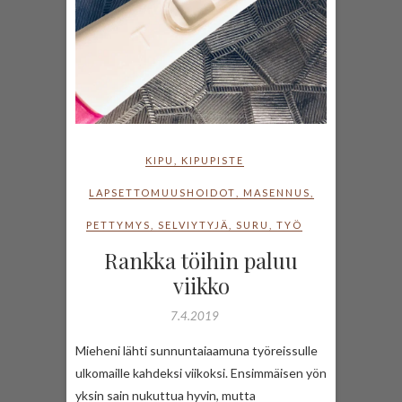
KIPU
,
KIPUPISTE
LAPSETTOMUUSHOIDOT
,
MASENNUS
,
PETTYMYS
,
SELVIYTYJÄ
,
SURU
,
TYÖ
Rankka töihin paluu
viikko
7.4.2019
Mieheni lähti sunnuntaiaamuna työreissulle
ulkomaille kahdeksi viikoksi. Ensimmäisen yön
yksin sain nukuttua hyvin, mutta