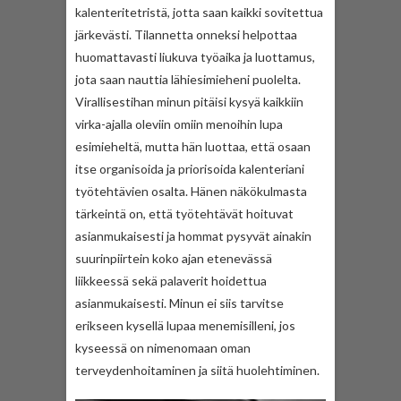
kalenteritetristä, jotta saan kaikki sovitettua
järkevästi. Tilannetta onneksi helpottaa
huomattavasti liukuva työaika ja luottamus,
jota saan nauttia lähiesimieheni puolelta.
Virallisestihan minun pitäisi kysyä kaikkiin
virka-ajalla oleviin omiin menoihin lupa
esimieheltä, mutta hän luottaa, että osaan
itse organisoida ja priorisoida kalenteriani
työtehtävien osalta. Hänen näkökulmasta
tärkeintä on, että työtehtävät hoituvat
asianmukaisesti ja hommat pysyvät ainakin
suurinpiirtein koko ajan etenevässä
liikkeessä sekä palaverit hoidettua
asianmukaisesti. Minun ei siis tarvitse
erikseen kysellä lupaa menemisilleni, jos
kyseessä on nimenomaan oman
terveydenhoitaminen ja siitä huolehtiminen.