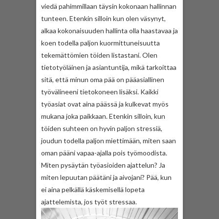
viedä pahimmillaan täysin kokonaan hallinnan
tunteen. Etenkin silloin kun olen väsynyt,
alkaa kokonaisuuden hallinta olla haastavaa ja
koen todella paljon kuormittuneisuutta
tekemättömien töiden listastani. Olen
tietotyöläinen ja asiantuntija, mikä tarkoittaa
sitä, että minun oma pää on pääasiallinen
työvälineeni tietokoneen lisäksi. Kaikki
työasiat ovat aina päässä ja kulkevat myös
mukana joka paikkaan. Etenkin silloin, kun
töiden suhteen on hyvin paljon stressiä,
joudun todella paljon miettimään, miten saan
oman pääni vapaa-ajalla pois työmoodista.
Miten pysäytän työasioiden ajattelun? Ja
miten lepuutan päätäni ja aivojani? Pää, kun
ei aina pelkällä käskemisellä lopeta
ajattelemista, jos työt stressaa.