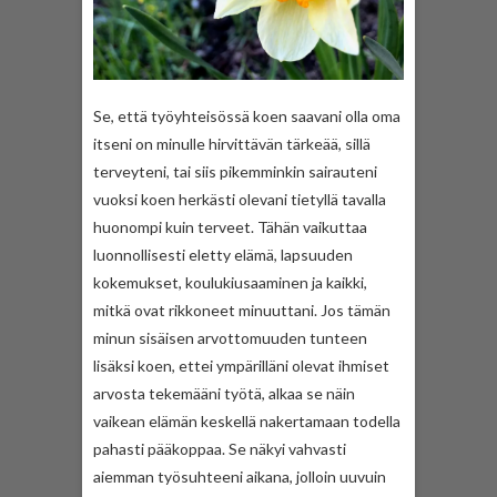
Se, että työyhteisössä koen saavani olla oma
itseni on minulle hirvittävän tärkeää, sillä
terveyteni, tai siis pikemminkin sairauteni
vuoksi koen herkästi olevani tietyllä tavalla
huonompi kuin terveet. Tähän vaikuttaa
luonnollisesti eletty elämä, lapsuuden
kokemukset, koulukiusaaminen ja kaikki,
mitkä ovat rikkoneet minuuttani. Jos tämän
minun sisäisen arvottomuuden tunteen
lisäksi koen, ettei ympärilläni olevat ihmiset
arvosta tekemääni työtä, alkaa se näin
vaikean elämän keskellä nakertamaan todella
pahasti pääkoppaa. Se näkyi vahvasti
aiemman työsuhteeni aikana, jolloin uuvuin