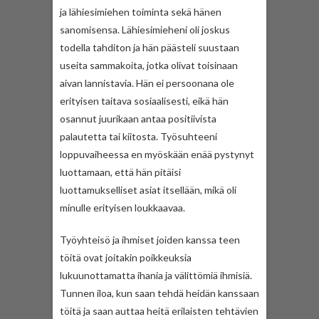
ja lähiesimiehen toiminta sekä hänen
sanomisensa. Lähiesimieheni oli joskus
todella tahditon ja hän päästeli suustaan
useita sammakoita, jotka olivat toisinaan
aivan lannistavia. Hän ei persoonana ole
erityisen taitava sosiaalisesti, eikä hän
osannut juurikaan antaa positiivista
palautetta tai kiitosta. Työsuhteeni
loppuvaiheessa en myöskään enää pystynyt
luottamaan, että hän pitäisi
luottamukselliset asiat itsellään, mikä oli
minulle erityisen loukkaavaa.
Työyhteisö ja ihmiset joiden kanssa teen
töitä ovat joitakin poikkeuksia
lukuunottamatta ihania ja välittömiä ihmisiä.
Tunnen iloa, kun saan tehdä heidän kanssaan
töitä ja saan auttaa heitä erilaisten tehtävien