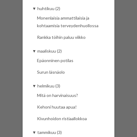
▼
huhtikuu (2)
Monenlaisia ammattilaisia ja
kohtaamisia terveydenhuollossa
Rankka töihin paluu viikko
▼
maaliskuu (2)
Epäonninen potilas
Surun läsnäolo
▼
helmikuu (3)
Mitä on harvinaisuus?
Kehoni huutaa apua!
Kivunhoidon ristiaallokkoa
▼
tammikuu (3)