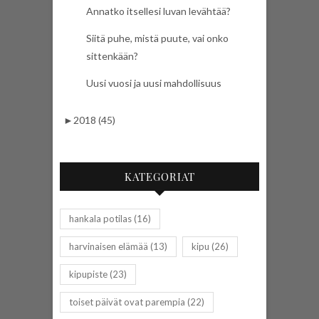
Annatko itsellesi luvan levähtää?
Siitä puhe, mistä puute, vai onko
sittenkään?
Uusi vuosi ja uusi mahdollisuus
►
2018 (45)
KATEGORIAT
hankala potilas
(16)
harvinaisen elämää
(13)
kipu
(26)
kipupiste
(23)
toiset päivät ovat parempia
(22)