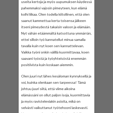
useita kertoja ja myös uupumuksen käydessä
pahemmaksi vajosin pimeyteen, kun elämä
kolhi liikaa. Olen todella kiitollinen, että olen
saanut kammettua kerta toisensa jälkeen
itseni pimeydestä takaisin valoon ja elämään.
Nyt vähän etäämmältä katsottuna ymmärrän,
ettei silloin työ kannatellut minua samalla
tavalla kuin nyt koen sen kannattelevan.
Vaikka työni onkin välillä kuormittavaa, koen
saavani työstä ja työyhteisöstä enemmän
positiivista kuin koskaan aiemmin.
Olen juuri nyt lähes kesäloman kynnyksellä ja
voi, kuinka olenkaan sen tarpeessa! Tämä
johtuu juuri siitä, että viime aikoina
elämässäni on ollut paljon isoja, kuormittavia
ja myös ravisteleviakin asioita, mikä on
selvästi vaikuttanut työtehooni laskevasti.