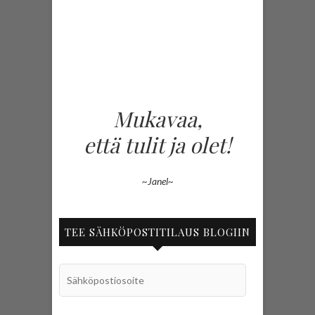
Mukavaa,
että tulit ja olet!
~Janel~
TEE SÄHKÖPOSTITILAUS BLOGIIN
Sähköpostiosoite