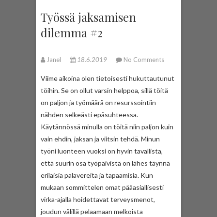
Työssä jaksamisen
dilemma #2
Janel
18.6.2019
No Comments
Viime aikoina olen tietoisesti hukuttautunut
töihin. Se on ollut varsin helppoa, sillä töitä
on paljon ja työmäärä on resurssointiin
nähden selkeästi epäsuhteessa.
Käytännössä minulla on töitä niin paljon kuin
vain ehdin, jaksan ja viitsin tehdä. Minun
työni luonteen vuoksi on hyvin tavallista,
että suurin osa työpäivistä on lähes täynnä
erilaisia palavereita ja tapaamisia. Kun
mukaan sommittelen omat pääasiallisesti
virka-ajalla hoidettavat terveysmenot,
joudun välillä pelaamaan melkoista