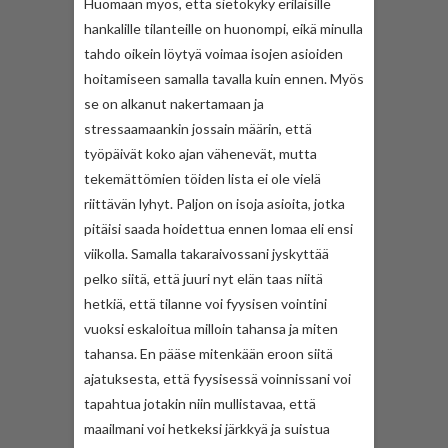
Huomaan myös, että sietokyky erilaisille
hankalille tilanteille on huonompi, eikä minulla
tahdo oikein löytyä voimaa isojen asioiden
hoitamiseen samalla tavalla kuin ennen. Myös
se on alkanut nakertamaan ja
stressaamaankin jossain määrin, että
työpäivät koko ajan vähenevät, mutta
tekemättömien töiden lista ei ole vielä
riittävän lyhyt. Paljon on isoja asioita, jotka
pitäisi saada hoidettua ennen lomaa eli ensi
viikolla. Samalla takaraivossani jyskyttää
pelko siitä, että juuri nyt elän taas niitä
hetkiä, että tilanne voi fyysisen vointini
vuoksi eskaloitua milloin tahansa ja miten
tahansa. En pääse mitenkään eroon siitä
ajatuksesta, että fyysisessä voinnissani voi
tapahtua jotakin niin mullistavaa, että
maailmani voi hetkeksi järkkyä ja suistua