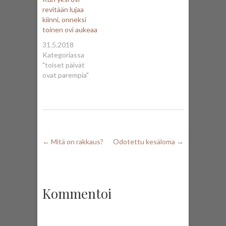
revitään lujaa
kiinni, onneksi
toinen ovi aukeaa
31.5.2018
Kategoriassa
"toiset päivät
ovat parempia"
←
Mitä on rakkaus?
Odotettu kesäloma
→
Kommentoi