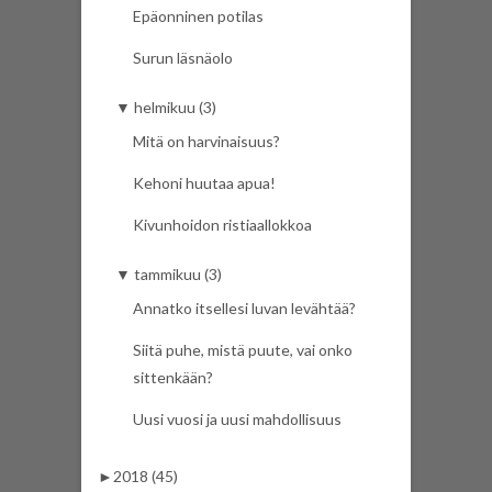
Epäonninen potilas
Surun läsnäolo
▼
helmikuu (3)
Mitä on harvinaisuus?
Kehoni huutaa apua!
Kivunhoidon ristiaallokkoa
▼
tammikuu (3)
Annatko itsellesi luvan levähtää?
Siitä puhe, mistä puute, vai onko
sittenkään?
Uusi vuosi ja uusi mahdollisuus
►
2018 (45)