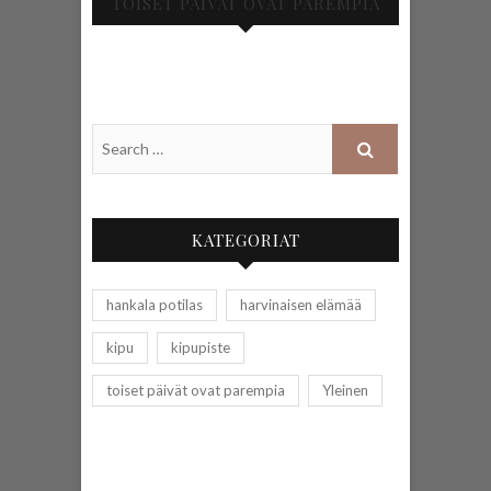
TOISET PÄIVÄT OVAT PAREMPIA
KATEGORIAT
hankala potilas
harvinaisen elämää
kipu
kipupiste
toiset päivät ovat parempia
Yleinen