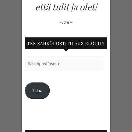
että tulit ja olet!
~Janel~
TEE SÄHKÖPOSTITILAUS BLOGIIN
Sähköpostiosoite
Tilaa