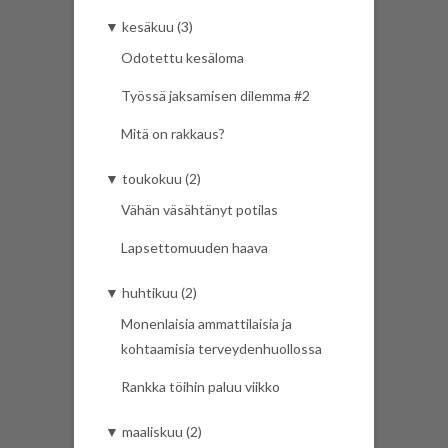
▼
kesäkuu (3)
Odotettu kesäloma
Työssä jaksamisen dilemma #2
Mitä on rakkaus?
▼
toukokuu (2)
Vähän väsähtänyt potilas
Lapsettomuuden haava
▼
huhtikuu (2)
Monenlaisia ammattilaisia ja
kohtaamisia terveydenhuollossa
Rankka töihin paluu viikko
▼
maaliskuu (2)