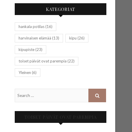
KATEGORIAT
hankala potilas
(16)
harvinaisen elämää
(13)
kipu
(26)
kipupiste
(23)
toiset päivät ovat parempia
(22)
Yleinen
(6)
TOISET PÄIVÄT OVAT PAREMPIA