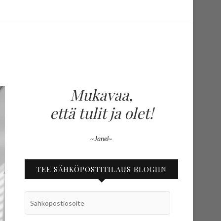
Mukavaa,
että tulit ja olet!
~Janel~
TEE SÄHKÖPOSTITILAUS BLOGIIN
Sähköpostiosoite