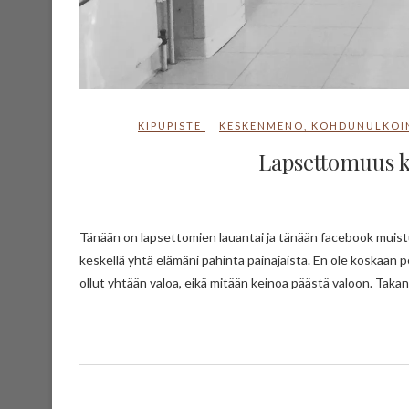
KIPUPISTE
KESKENMENO
,
KOHDUNULKOI
Lapsettomuus ko
Tänään on lapsettomien lauantai ja tänään facebook muistutti muistosta neljän vuoden takaa. Olin silloin myrskynsilmässä ja elin
keskellä yhtä elämäni pahinta painajaista. En ole koskaan p
ollut yhtään valoa, eikä mitään keinoa päästä valoon. Takana