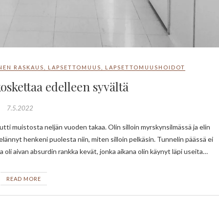
NEN RASKAUS
,
LAPSETTOMUUS
,
LAPSETTOMUUSHOIDOT
skettaa edelleen syvältä
7.5.2022
elännyt henkeni puolesta niin, miten silloin pelkäsin. Tunnelin päässä ei
 oli aivan absurdin rankka kevät, jonka aikana olin käynyt läpi useita…
READ MORE