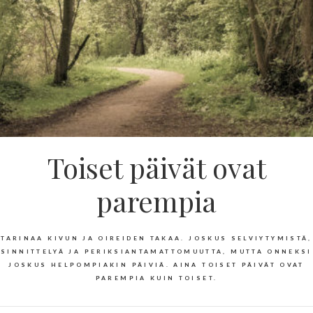
Toiset päivät ovat
parempia
TARINAA KIVUN JA OIREIDEN TAKAA. JOSKUS SELVIYTYMISTÄ,
SINNITTELYÄ JA PERIKSIANTAMATTOMUUTTA, MUTTA ONNEKSI
JOSKUS HELPOMPIAKIN PÄIVIÄ. AINA TOISET PÄIVÄT OVAT
PAREMPIA KUIN TOISET.