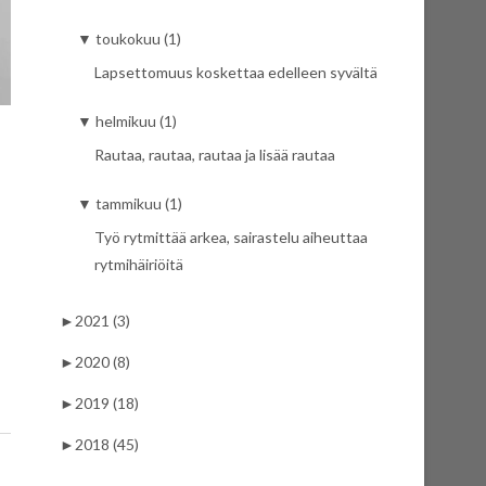
▼
toukokuu (1)
Lapsettomuus koskettaa edelleen syvältä
▼
helmikuu (1)
Rautaa, rautaa, rautaa ja lisää rautaa
▼
tammikuu (1)
Työ rytmittää arkea, sairastelu aiheuttaa
rytmihäiriöitä
►
2021 (3)
►
2020 (8)
►
2019 (18)
►
2018 (45)