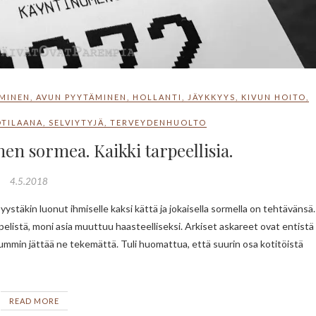
MINEN
,
AVUN PYYTÄMINEN
,
HOLLANTI
,
JÄYKKYYS
,
KIVUN HOITO
,
OTILAANA
,
SELVIYTYJÄ
,
TERVEYDENHUOLTO
en sormea. Kaikki tarpeellisia.
4.5.2018
is pelistä, moni asia muuttuu haasteelliseksi. Arkiset askareet ovat entistä
luummin jättää ne tekemättä. Tuli huomattua, että suurin osa kotitöistä
READ MORE