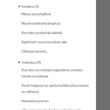
▼
kesäkuu (5)
Minun peruskallioni
Muuttotohinoita blogissa
Kun kipu pysäyttää elämää
Rajoitteet suurennuslasin alla
Olisinpa tiennyt...
▼
toukokuu (9)
Kun yksi ovi revitään lujaa kiinni, onneksi
toinen ovi aukeaa
Kovin helppoa on vajota hetkiin joissa tunne
on valhetta
Hammasta purren