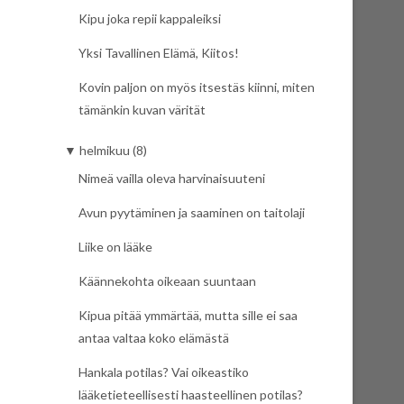
Kipu joka repii kappaleiksi
Yksi Tavallinen Elämä, Kiitos!
Kovin paljon on myös itsestäs kiinni, miten
tämänkin kuvan värität
▼
helmikuu (8)
Nimeä vailla oleva harvinaisuuteni
Avun pyytäminen ja saaminen on taitolaji
Liike on lääke
Käännekohta oikeaan suuntaan
Kipua pitää ymmärtää, mutta sille ei saa
antaa valtaa koko elämästä
Hankala potilas? Vai oikeastiko
lääketieteellisesti haasteellinen potilas?