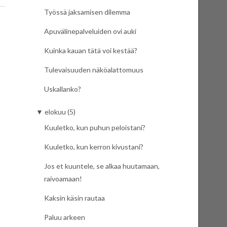
Työssä jaksamisen dilemma
Apuvälinepalveluiden ovi auki
Kuinka kauan tätä voi kestää?
Tulevaisuuden näköalattomuus
Uskallanko?
▼
elokuu (5)
Kuuletko, kun puhun peloistani?
Kuuletko, kun kerron kivustani?
Jos et kuuntele, se alkaa huutamaan,
raivoamaan!
Kaksin käsin rautaa
Paluu arkeen