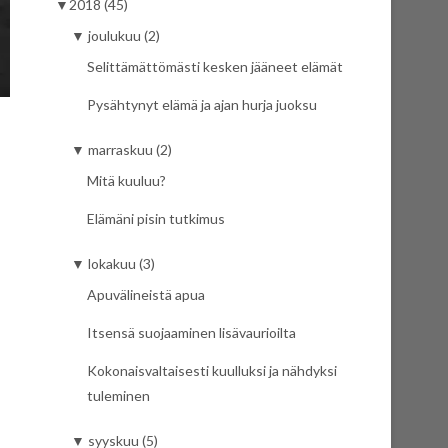
▼
2018 (45)
▼
joulukuu (2)
Selittämättömästi kesken jääneet elämät
Pysähtynyt elämä ja ajan hurja juoksu
▼
marraskuu (2)
Mitä kuuluu?
Elämäni pisin tutkimus
▼
lokakuu (3)
Apuvälineistä apua
Itsensä suojaaminen lisävaurioilta
Kokonaisvaltaisesti kuulluksi ja nähdyksi
tuleminen
▼
syyskuu (5)