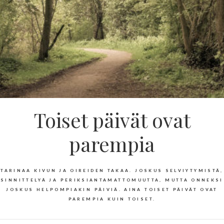
Toiset päivät ovat
parempia
TARINAA KIVUN JA OIREIDEN TAKAA. JOSKUS SELVIYTYMISTÄ,
SINNITTELYÄ JA PERIKSIANTAMATTOMUUTTA, MUTTA ONNEKSI
JOSKUS HELPOMPIAKIN PÄIVIÄ. AINA TOISET PÄIVÄT OVAT
PAREMPIA KUIN TOISET.