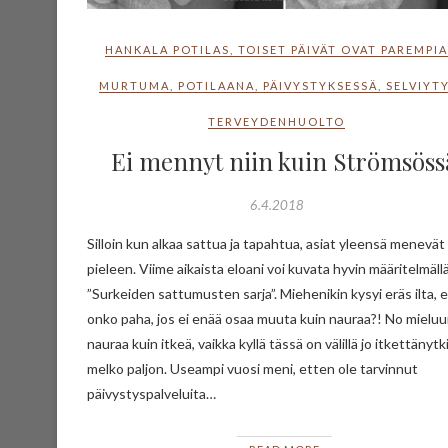
HANKALA POTILAS
,
TOISET PÄIVÄT OVAT PAREMPI
MURTUMA
,
POTILAANA
,
PÄIVYSTYKSESSÄ
,
SELVIYT
TERVEYDENHUOLTO
Ei mennyt niin kuin Strömsöss
6.4.2018
Silloin kun alkaa sattua ja tapahtua, asiat yleensä menevät
pieleen. Viime aikaista eloani voi kuvata hyvin määritelmäll
”Surkeiden sattumusten sarja”. Miehenikin kysyi eräs ilta, 
onko paha, jos ei enää osaa muuta kuin nauraa?! No mielu
nauraa kuin itkeä, vaikka kyllä tässä on välillä jo itkettänytk
melko paljon. Useampi vuosi meni, etten ole tarvinnut
päivystyspalveluita…