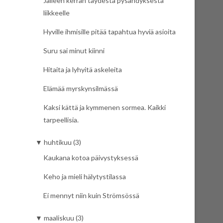
Jälleen kerran täydestä pysähdyksestä
liikkeelle
Hyville ihmisille pitää tapahtua hyviä asioita
Suru sai minut kiinni
Hitaita ja lyhyitä askeleita
Elämää myrskynsilmässä
Kaksi kättä ja kymmenen sormea. Kaikki
tarpeellisia.
▼
huhtikuu (3)
Kaukana kotoa päivystyksessä
Keho ja mieli hälytystilassa
Ei mennyt niin kuin Strömsössä
▼
maaliskuu (3)