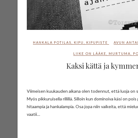
HANKALA POTILAS
,
KIPU
,
KIPUPISTE
AVUN ANTA
LIIKE ON LÄÄKE
,
MURTUMA
,
P
Kaksi kättä ja kymmen
Viimeisen kuukauden aikana olen todennut, että luoja on syystäkin luonut ihmiselle kaksi kättä ja jokaisella sormella on tehtävänsä.
Myös pikkuruisella rillillä. Silloin kun dominoiva käsi on po
hitaampia ja hankalampia. Osa jopa niin vaikeita, että mie
vaatii…