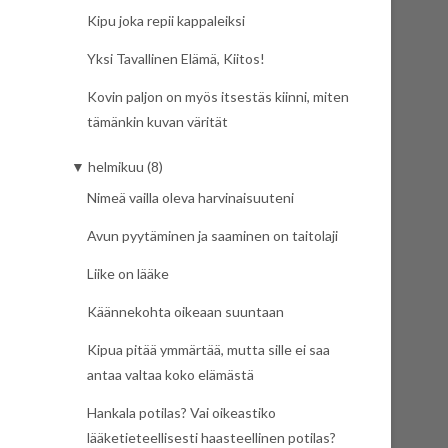
Kipu joka repii kappaleiksi
Yksi Tavallinen Elämä, Kiitos!
Kovin paljon on myös itsestäs kiinni, miten
tämänkin kuvan värität
▼
helmikuu (8)
Nimeä vailla oleva harvinaisuuteni
Avun pyytäminen ja saaminen on taitolaji
Liike on lääke
Käännekohta oikeaan suuntaan
Kipua pitää ymmärtää, mutta sille ei saa
antaa valtaa koko elämästä
Hankala potilas? Vai oikeastiko
lääketieteellisesti haasteellinen potilas?