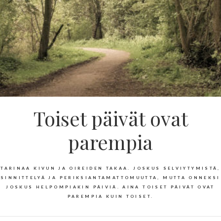
Toiset päivät ovat
parempia
TARINAA KIVUN JA OIREIDEN TAKAA. JOSKUS SELVIYTYMISTÄ,
SINNITTELYÄ JA PERIKSIANTAMATTOMUUTTA, MUTTA ONNEKSI
JOSKUS HELPOMPIAKIN PÄIVIÄ. AINA TOISET PÄIVÄT OVAT
PAREMPIA KUIN TOISET.