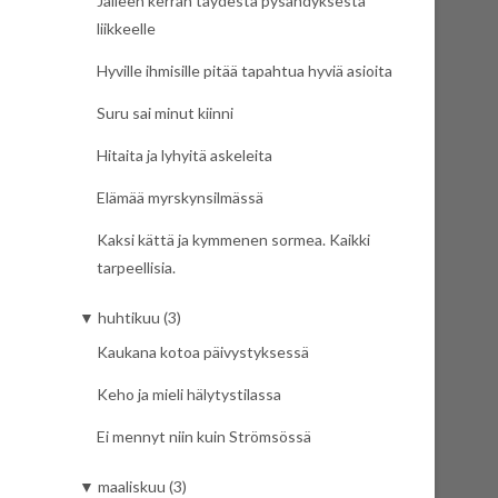
Jälleen kerran täydestä pysähdyksestä
liikkeelle
Hyville ihmisille pitää tapahtua hyviä asioita
Suru sai minut kiinni
Hitaita ja lyhyitä askeleita
Elämää myrskynsilmässä
Kaksi kättä ja kymmenen sormea. Kaikki
tarpeellisia.
▼
huhtikuu (3)
Kaukana kotoa päivystyksessä
Keho ja mieli hälytystilassa
Ei mennyt niin kuin Strömsössä
▼
maaliskuu (3)