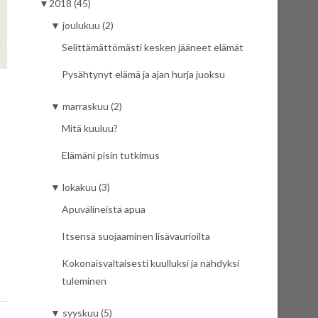
▼
2018 (45)
▼
joulukuu (2)
Selittämättömästi kesken jääneet elämät
Pysähtynyt elämä ja ajan hurja juoksu
▼
marraskuu (2)
Mitä kuuluu?
Elämäni pisin tutkimus
▼
lokakuu (3)
Apuvälineistä apua
Itsensä suojaaminen lisävaurioilta
Kokonaisvaltaisesti kuulluksi ja nähdyksi
tuleminen
▼
syyskuu (5)