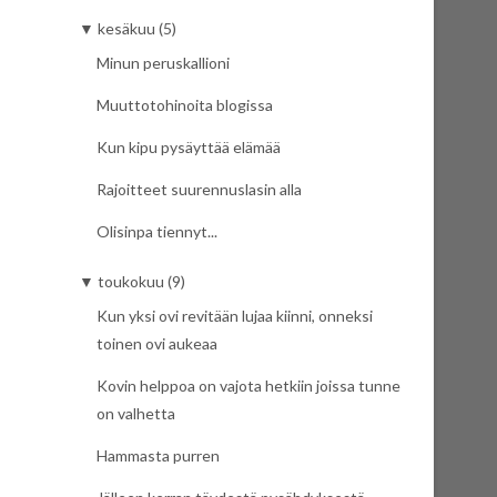
▼
kesäkuu (5)
Minun peruskallioni
Muuttotohinoita blogissa
Kun kipu pysäyttää elämää
Rajoitteet suurennuslasin alla
Olisinpa tiennyt...
▼
toukokuu (9)
Kun yksi ovi revitään lujaa kiinni, onneksi
toinen ovi aukeaa
Kovin helppoa on vajota hetkiin joissa tunne
on valhetta
Hammasta purren