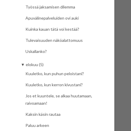
Työssä jaksamisen dilemma
Apuvälinepalveluiden ovi auki
Kuinka kauan tätä voi kestää?
Tulevaisuuden näköalattomuus
Uskallanko?
▼
elokuu (5)
Kuuletko, kun puhun peloistani?
Kuuletko, kun kerron kivustani?
Jos et kuuntele, se alkaa huutamaan,
raivoamaan!
Kaksin käsin rautaa
Paluu arkeen