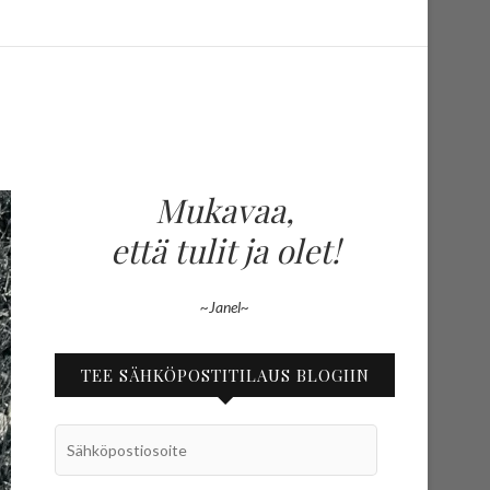
Mukavaa,
että tulit ja olet!
~Janel~
TEE SÄHKÖPOSTITILAUS BLOGIIN
Sähköpostiosoite