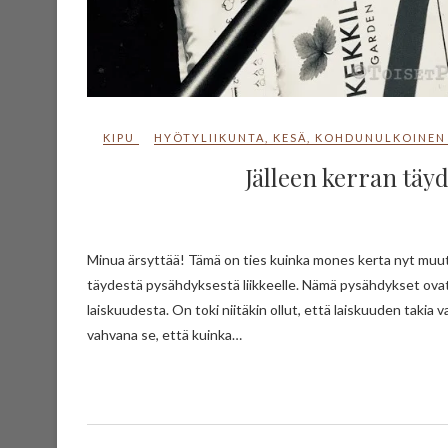
KIPU
HYÖTYLIIKUNTA
,
KESÄ
,
KOHDUNULKOINEN
Jälleen kerran täyd
Minua ärsyttää! Tämä on ties kuinka mones kerta nyt muutaman vuoden sisään, kun joudun tsemppaamaan, jotta pääsen taas
täydestä pysähdyksestä liikkeelle. Nämä pysähdykset ovat 
laiskuudesta. On toki niitäkin ollut, että laiskuuden takia
vahvana se, että kuinka…