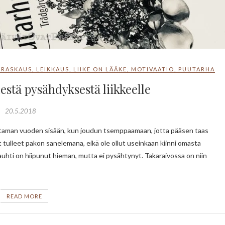
 RASKAUS
,
LEIKKAUS
,
LIIKE ON LÄÄKE
,
MOTIVAATIO
,
PUUTARHA
estä pysähdyksestä liikkeelle
20.5.2018
tulleet pakon sanelemana, eikä ole ollut useinkaan kiinni omasta
 vauhti on hiipunut hieman, mutta ei pysähtynyt. Takaraivossa on niin
READ MORE