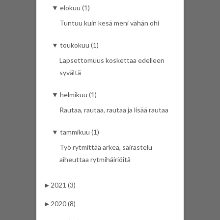
▼
elokuu (1)
Tuntuu kuin kesä meni vähän ohi
▼
toukokuu (1)
Lapsettomuus koskettaa edelleen
syvältä
▼
helmikuu (1)
Rautaa, rautaa, rautaa ja lisää rautaa
▼
tammikuu (1)
Työ rytmittää arkea, sairastelu
aiheuttaa rytmihäiriöitä
►
2021 (3)
►
2020 (8)