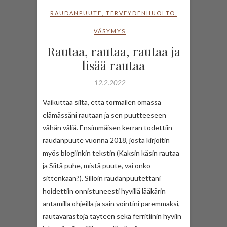
RAUDANPUUTE
,
TERVEYDENHUOLTO
,
VÄSYMYS
Rautaa, rautaa, rautaa ja
lisää rautaa
12.2.2022
Vaikuttaa siltä, että törmäilen omassa
elämässäni rautaan ja sen puutteeseen
vähän väliä. Ensimmäisen kerran todettiin
raudanpuute vuonna 2018, josta kirjoitin
myös blogiinkin tekstin (Kaksin käsin rautaa
ja Siitä puhe, mistä puute, vai onko
sittenkään?). Silloin raudanpuutettani
hoidettiin onnistuneesti hyvillä lääkärin
antamilla ohjeilla ja sain vointini paremmaksi,
rautavarastoja täyteen sekä ferritiinin hyviin