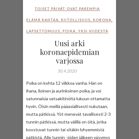
TOISET PÄIVÄT OVAT PAREMPIA
ELÄMÄ KANTAA
,
KIITOLLISUUS
,
KORONA
,
LAPSETTOMUUS
,
POIKA
,
YKSI VIIDESTÄ
Uusi arki
koronaepidemian
varjossa
30.4.2020
Poika on kohta 12 viikkoa vanha. Hän on
ihana, iloinen ja aurinkoinen poika, ja voi
satunnaisia vatsakitinöitä lukuun ottamatta
hyvin. Öisin meillä pääasiallisesti nukutaan,
mutta pätkissä. Yöt menevät tavallisesti 2-3
tunnin pätkissä, mutta välillä on öitä, jotka
koostuvat tunnin tai sitäkin lyhyemmistä
pätkistä. Alle tunnin -öiden jälkeen väsymys