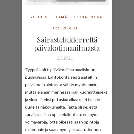
YLEINEN
ELÄMÄ
,
KORONA
,
POIKA
,
TYYPPI
,
ÄITI
Sairastelukierrettä
päiväkotimaailmasta
2.5.2021
Tyyppi aloitti päiväkodissa maaliskuun
puolivälissä. Lähtökohtaisesti ajateltiin
päiväkodin aloitusta vähän myöhemmin,
mutta elämän mennessä liian kuormitteiseksi
ja yksinäiseksi piti asiaa alkaa miettimään
uudelta näkökulmalta. Fakta oli se, että
tarvitsin aikaa opiskelulleni, kuten myös
voimavaroja, jotta oikeasti saan opintoja
eteenpäin ja saan myös joskus tutkinnon