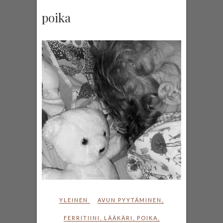
poika
YLEINEN
AVUN PYYTÄMINEN
,
FERRITIINI
,
LÄÄKÄRI
,
POIKA
,