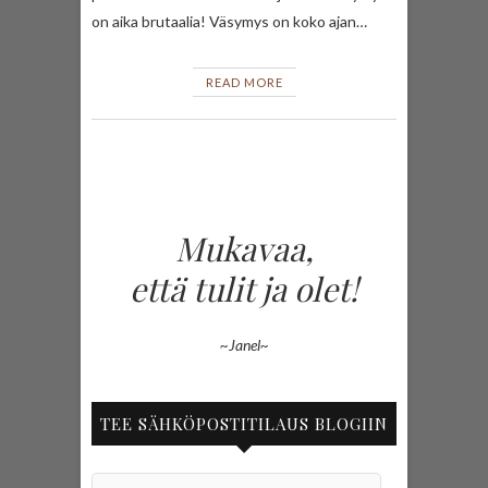
on aika brutaalia! Väsymys on koko ajan…
READ MORE
Mukavaa,
että tulit ja olet!
~Janel~
TEE SÄHKÖPOSTITILAUS BLOGIIN
Sähköpostiosoite