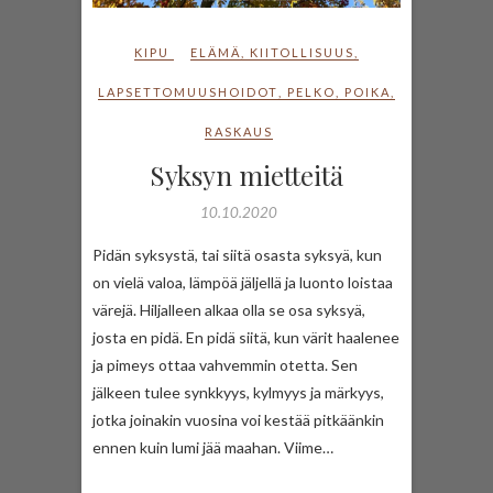
KIPU
ELÄMÄ
,
KIITOLLISUUS
,
LAPSETTOMUUSHOIDOT
,
PELKO
,
POIKA
,
RASKAUS
Syksyn mietteitä
10.10.2020
Pidän syksystä, tai siitä osasta syksyä, kun
on vielä valoa, lämpöä jäljellä ja luonto loistaa
värejä. Hiljalleen alkaa olla se osa syksyä,
josta en pidä. En pidä siitä, kun värit haalenee
ja pimeys ottaa vahvemmin otetta. Sen
jälkeen tulee synkkyys, kylmyys ja märkyys,
jotka joinakin vuosina voi kestää pitkäänkin
ennen kuin lumi jää maahan. Viime…