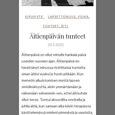
KIPUPISTE
LAPSETTOMUUS
,
POIKA
,
TUNTEET
,
ÄITI
Äitienpäivän tunteet
10.5.2020
Äitienpäivä on ollut minulle hankala päivä
useiden vuosien ajan. Äitienpäivä on
herättänyt minussa ristiriitaisia tunteita
oman äitini vuoksi jo hyvin pitkään. Kun
menetin aikuistumisen myötä lapsen
sinisilmäisyyttä, aloin ymmärtämään ja
näkemään selvemmin sen, ettei äitisuhde
ollut terve. Tuntui absurdilta onnitella ja
juhlia äitiä, kun samaan aika kävin terapiassa
käsittelemässä mieleni pimeyksiä ja vaurioita,